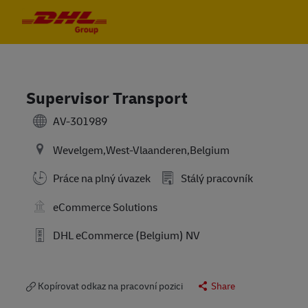
Skip to main content
Skip to main content
-
-
Supervisor Transport
AV-301989
Wevelgem,West-Vlaanderen,Belgium
Práce na plný úvazek
Stálý pracovník
eCommerce Solutions
DHL eCommerce (Belgium) NV
Kopírovat odkaz na pracovní pozici
Share