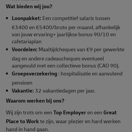
Wat bieden wij jou?
Loonpakket:
Een competitief salaris tussen
€3400 en €5400/bruto per maand, afhankelijk
van jouw ervaring+ jaarlijkse bonus 90/10 en
cafetariaplan
Voordelen:
Maaltijdcheques van €9 per gewerkte
dag en andere cadeaucheques eventueel
aangevuld met een collectieve bonus (CAO 90).
Groepsverzekering
: hospitalisatie en aanvulend
pensioen
Vakantie:
32 vakantiedagen per jaar.
Waarom werken bij ons?
Wij zijn trots om een
Top Employer
en een
Great
Place to Work
te zijn, waar plezier en hard werken
hand in hand gaan.