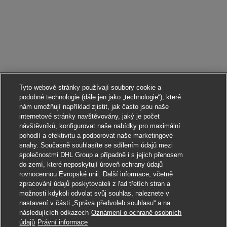
Tyto webové stránky používají soubory cookie a
podobné technologie (dále jen jako „technologie“), které
nám umožňují například zjistit, jak často jsou naše
internetové stránky navštěvovány, jaký je počet
návštěvníků, konfigurovat naše nabídky pro maximální
pohodlí a efektivitu a podporovat naše marketingové
snahy. Současně souhlasíte se sdílením údajů mezi
společnostmi DHL Group a případně i s jejich přenosem
do zemí, které neposkytují úroveň ochrany údajů
rovnocennou Evropské unii. Další informace, včetně
zpracování údajů poskytovateli z řad třetích stran a
možnosti kdykoli odvolat svůj souhlas, naleznete v
nastavení v části „Správa předvoleb souhlasu“ a na
následujících odkazech
Oznámení o ochraně osobních
Ucházet se
údajů
Právní informace