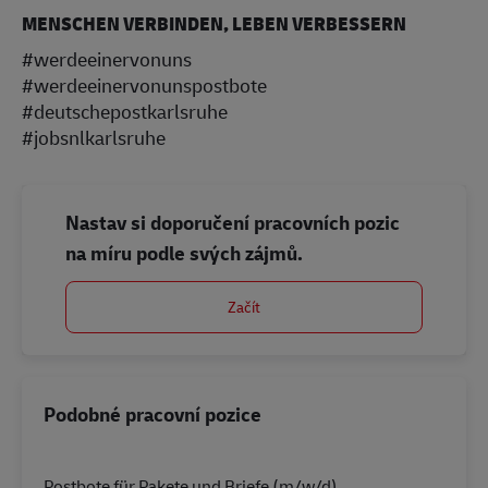
MENSCHEN VERBINDEN, LEBEN VERBESSERN
#werdeeinervonuns
#werdeeinervonunspostbote
#deutschepostkarlsruhe
#jobsnlkarlsruhe
Nastav si doporučení pracovních pozic
na míru podle svých zájmů.
Začít
Podobné pracovní pozice
Postbote für Pakete und Briefe (m/w/d)