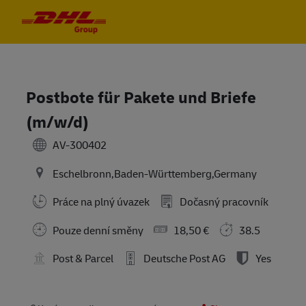
Skip to main content
Skip to main content
-
-
Postbote für Pakete und Briefe
(m/w/d)
AV-300402
Eschelbronn,Baden-Württemberg,Germany
Práce na plný úvazek
Dočasný pracovník
Pouze denní směny
18,50 €
38.5
Post & Parcel
Deutsche Post AG
Yes