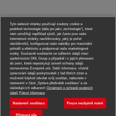
Tyto webové stránky používají soubory cookie a
podobné technologie (dále jen jako „technologie“), které
nám umožňují například zjistit, jak často jsou naše
internetové stránky navštěvovány, jaký je počet
návštěvníků, konfigurovat naše nabídky pro maximální
pohodlí a efektivitu a podporovat naše marketingové
snahy. Současně souhlasíte se sdílením údajů mezi
společnostmi DHL Group a případně i s jejich přenosem
do zemí, které neposkytují úroveň ochrany údajů
rovnocennou Evropské unii. Další informace, včetně
zpracování údajů poskytovateli z řad třetích stran a
možnosti kdykoli odvolat svůj souhlas, naleznete v
nastavení v části „Správa předvoleb souhlasu“ a na
následujících odkazech
Oznámení o ochraně osobních
Ucházet se
údajů
Právní informace
Nastavení souhlasu
Pouze nezbytně nutné
Postbote für Pakete un
Uložit do záložek
Přijmout vše