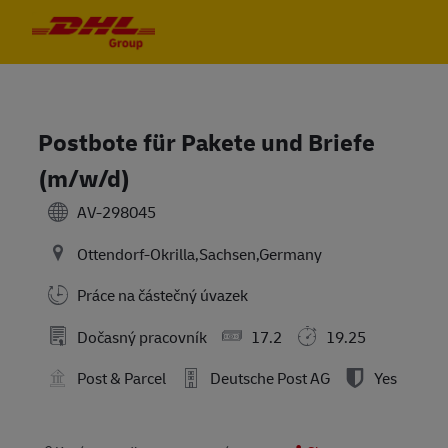
Skip to main content
Skip to main content
-
-
Postbote für Pakete und Briefe
(m/w/d)
AV-298045
Ottendorf-Okrilla,Sachsen,Germany
Práce na částečný úvazek
Dočasný pracovník
17.2
19.25
Post & Parcel
Deutsche Post AG
Yes