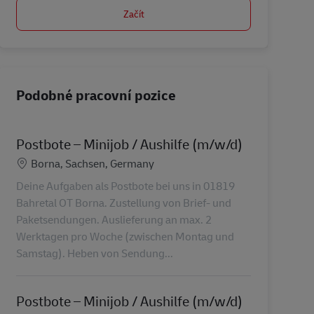
Začít
Podobné pracovní pozice
Postbote – Minijob / Aushilfe (m/w/d)
Location
Borna, Sachsen, Germany
Deine Aufgaben als Postbote bei uns in 01819
Bahretal OT Borna. Zustellung von Brief- und
Paketsendungen. Auslieferung an max. 2
Werktagen pro Woche (zwischen Montag und
Samstag). Heben von Sendung...
Postbote – Minijob / Aushilfe (m/w/d)