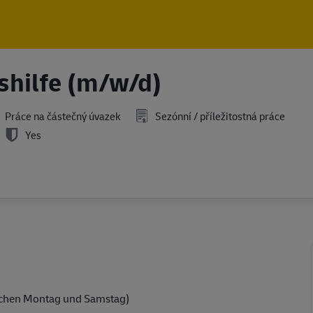
Skip to main content
Skip to main content
shilfe (m/w/d)
Práce na částečný úvazek
Sezónní / příležitostná práce
Yes
chen Montag und Samstag)