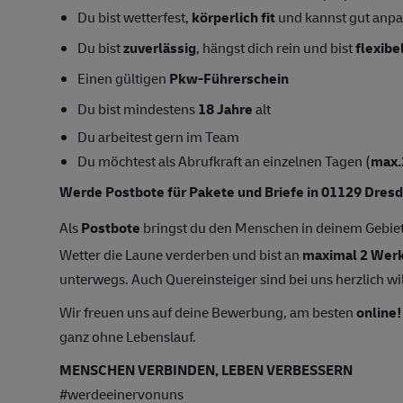
Du bist wetterfest,
körperlich fit
und kannst gut anp
Du bist
zuverlässig
, hängst dich rein und bist
flexibe
Einen gültigen
Pkw-Führerschein
Du bist mindestens
18 Jahre
alt
Du arbeitest gern im Team
Du möchtest als Abrufkraft an einzelnen Tagen (
max.
Werde Postbote für Pakete und Briefe in 01129 Dres
Als
Postbote
bringst du den Menschen in deinem Gebiet
Wetter die Laune verderben und bist an
maximal 2 Werk
unterwegs. Auch Quereinsteiger sind bei uns herzlich wi
Wir freuen uns auf deine Bewerbung, am besten
online!
ganz ohne Lebenslauf.
MENSCHEN VERBINDEN, LEBEN VERBESSERN
#werdeeinervonuns