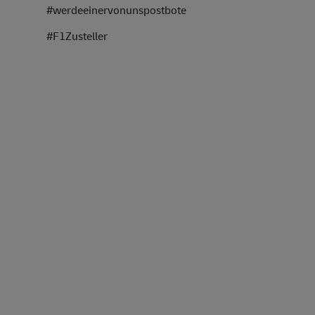
#werdeeinervonunspostbot
#F1Zusteller