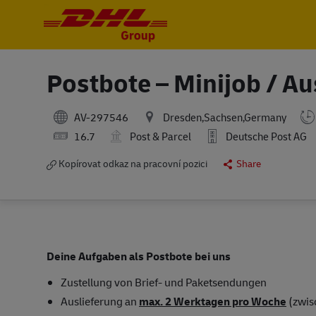
-
-
Postbote – Minijob / Au
AV-297546
Dresden,Sachsen,Germany
16.7
Post & Parcel
Deutsche Post AG
Kopírovat odkaz na pracovní pozici
Share
Deine Aufgaben als Postbote bei uns
Zustellung von Brief- und Paketsendungen
Auslieferung an
max. 2 Werktagen pro Woche
(zwis