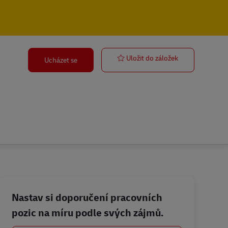
Postbote – Min
Uložit do záložek
Ucházet se
Nastav si doporučení pracovních
pozic na míru podle svých zájmů.