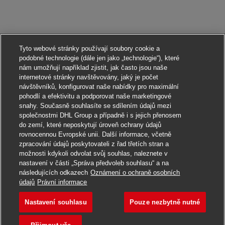
Tyto webové stránky používají soubory cookie a
podobné technologie (dále jen jako „technologie“), které
nám umožňují například zjistit, jak často jsou naše
internetové stránky navštěvovány, jaký je počet
návštěvníků, konfigurovat naše nabídky pro maximální
pohodlí a efektivitu a podporovat naše marketingové
snahy. Současně souhlasíte se sdílením údajů mezi
společnostmi DHL Group a případně i s jejich přenosem
do zemí, které neposkytují úroveň ochrany údajů
rovnocennou Evropské unii. Další informace, včetně
zpracování údajů poskytovateli z řad třetích stran a
možnosti kdykoli odvolat svůj souhlas, naleznete v
nastavení v části „Správa předvoleb souhlasu“ a na
následujících odkazech
Oznámení o ochraně osobních
Ucházet se
údajů
Právní informace
Nastavení souhlasu
Pouze nezbytně nutné
Lkw Fahrer – Rangiere
Uložit do záložek