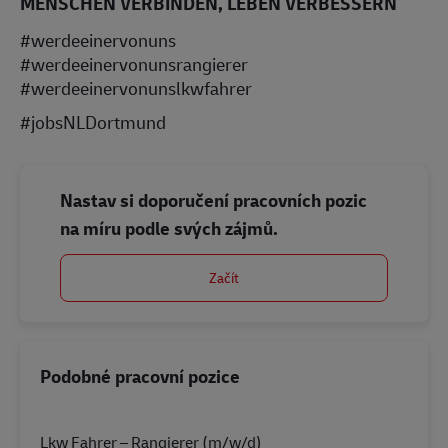
MENSCHEN VERBINDEN, LEBEN VERBESSERN
#werdeeinervonuns
#werdeeinervonunsrangierer
#werdeeinervonunslkwfahrer
#jobsNLDortmund
Nastav si doporučení pracovních pozic
na míru podle svých zájmů.
Začít
Podobné pracovní pozice
Lkw Fahrer – Rangierer (m/w/d)