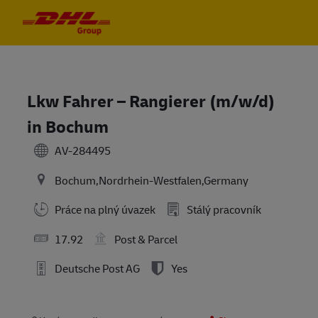
Skip to main content
Skip to main content
-
-
Lkw Fahrer – Rangierer (m/w/d)
in Bochum
AV-284495
Bochum,Nordrhein-Westfalen,Germany
Práce na plný úvazek
Stálý pracovník
17.92
Post & Parcel
Deutsche Post AG
Yes