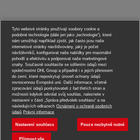
Tyto webové stránky používají soubory cookie a
podobné technologie (dále jen jako „technologie“), které
nám umožňují například zjistit, jak často jsou naše
internetové stránky navštěvovány, jaký je počet
návštěvníků, konfigurovat naše nabídky pro maximální
pohodlí a efektivitu a podporovat naše marketingové
snahy. Současně souhlasíte se sdílením údajů mezi
společnostmi DHL Group a případně i s jejich přenosem
do zemí, které neposkytují úroveň ochrany údajů
rovnocennou Evropské unii. Další informace, včetně
zpracování údajů poskytovateli z řad třetích stran a
možnosti kdykoli odvolat svůj souhlas, naleznete v
nastavení v části „Správa předvoleb souhlasu“ a na
následujících odkazech
Oznámení o ochraně osobních
Ucházet se
údajů
Právní informace
Nastavení souhlasu
Pouze nezbytně nutné
Postbote für Briefe – M
Uložit do záložek
Přijmout vše