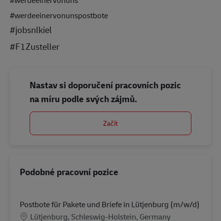
#werdeeinervonuns
#werdeeinervonunspostbote
#jobsnlkiel
#F1Zusteller
Nastav si doporučení pracovních pozic
na míru podle svých zájmů.
Začít
Podobné pracovní pozice
Postbote für Pakete und Briefe in Lütjenburg (m/w/d)
Location
Lütjenburg, Schleswig-Holstein, Germany