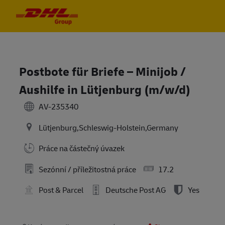
Skip to main content
Skip to main content
-
-
Postbote für Briefe – Minijob /
Aushilfe in Lütjenburg (m/w/d)
AV-235340
Lütjenburg,Schleswig-Holstein,Germany
Práce na částečný úvazek
Sezónní / příležitostná práce
17.2
Post & Parcel
Deutsche Post AG
Yes