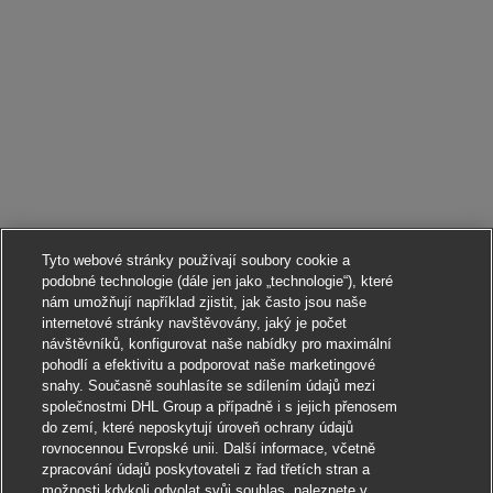
Tyto webové stránky používají soubory cookie a
podobné technologie (dále jen jako „technologie“), které
nám umožňují například zjistit, jak často jsou naše
internetové stránky navštěvovány, jaký je počet
návštěvníků, konfigurovat naše nabídky pro maximální
pohodlí a efektivitu a podporovat naše marketingové
snahy. Současně souhlasíte se sdílením údajů mezi
společnostmi DHL Group a případně i s jejich přenosem
do zemí, které neposkytují úroveň ochrany údajů
rovnocennou Evropské unii. Další informace, včetně
zpracování údajů poskytovateli z řad třetích stran a
možnosti kdykoli odvolat svůj souhlas, naleznete v