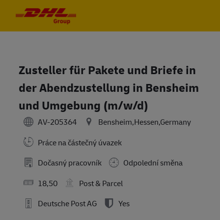
Skip to main content
Skip to main content
-
-
Zusteller für Pakete und Briefe in
der Abendzustellung in Bensheim
und Umgebung (m/w/d)
AV-205364
Bensheim,Hessen,Germany
Práce na částečný úvazek
Dočasný pracovník
Odpolední směna
18,50
Post & Parcel
Deutsche Post AG
Yes