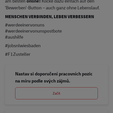
am besten
online!
Klicke dazu einfach auf den
'Bewerben'-Button – auch ganz ohne Lebenslauf.
MENSCHEN VERBINDEN, LEBEN VERBESSERN
#werdeeinervonuns
#werdeeinervonunspostbote
#aushilfe
#jobsnlwiesbaden
#F1Zusteller
Nastav si doporučení pracovních pozic
na míru podle svých zájmů.
Začít