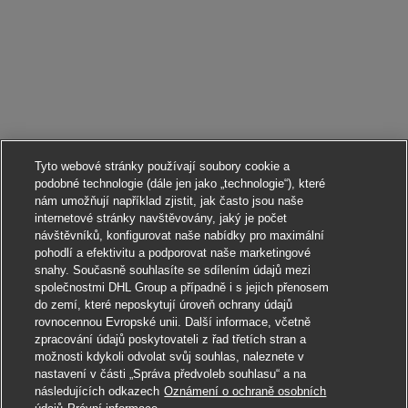
Tyto webové stránky používají soubory cookie a
podobné technologie (dále jen jako „technologie“), které
nám umožňují například zjistit, jak často jsou naše
internetové stránky navštěvovány, jaký je počet
návštěvníků, konfigurovat naše nabídky pro maximální
pohodlí a efektivitu a podporovat naše marketingové
snahy. Současně souhlasíte se sdílením údajů mezi
společnostmi DHL Group a případně i s jejich přenosem
do zemí, které neposkytují úroveň ochrany údajů
rovnocennou Evropské unii. Další informace, včetně
zpracování údajů poskytovateli z řad třetích stran a
možnosti kdykoli odvolat svůj souhlas, naleznete v
nastavení v části „Správa předvoleb souhlasu“ a na
následujících odkazech
Oznámení o ochraně osobních
Ucházet se