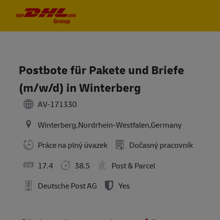
Skip to main content
Skip to main content
-
-
Postbote für Pakete und Briefe
(m/w/d) in Winterberg
AV-171330
Winterberg,Nordrhein-Westfalen,Germany
Práce na plný úvazek
Dočasný pracovník
17.4
38.5
Post & Parcel
Deutsche Post AG
Yes