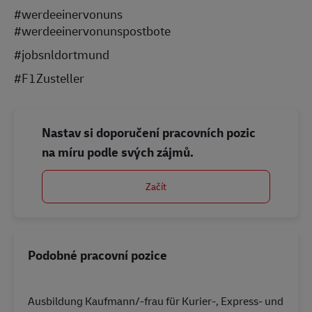
#werdeeinervonuns
#werdeeinervonunspostbote
#jobsnldortmund
#F1Zusteller
Nastav si doporučení pracovních pozic
na míru podle svých zájmů.
Začít
Podobné pracovní pozice
Ausbildung Kaufmann/-frau für Kurier-, Express- und