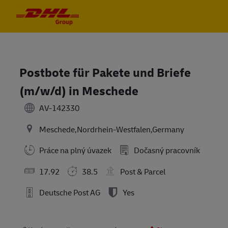
Skip to main content
Skip to main content
-
-
Postbote für Pakete und Briefe
(m/w/d) in Meschede
AV-142330
Meschede,Nordrhein-Westfalen,Germany
Práce na plný úvazek
Dočasný pracovník
17.92
38.5
Post & Parcel
Deutsche Post AG
Yes