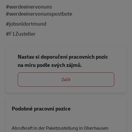
#werdeeinervonuns
#werdeeinervonunspostbote
#jobsnldortmund
#F1Zusteller
Nastav si doporučení pracovních pozic
na míru podle svých zájmů.
Začít
Podobné pracovní pozice
Abrufkraft in der Paketzustellung in Oberhausen