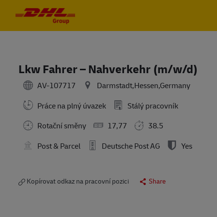
Skip to main content
Skip to main content
-
-
Lkw Fahrer – Nahverkehr (m/w/d)
AV-107717
Darmstadt,Hessen,Germany
Práce na plný úvazek
Stálý pracovník
Rotační směny
17,77
38.5
Post & Parcel
Deutsche Post AG
Yes
Kopírovat odkaz na pracovní pozici
Share