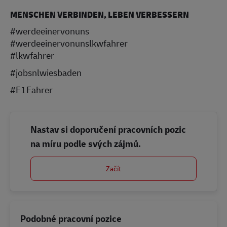
MENSCHEN VERBINDEN, LEBEN VERBESSERN
#werdeeinervonuns
#werdeeinervonunslkwfahrer
#lkwfahrer
#jobsnlwiesbaden
#F1Fahrer
Nastav si doporučení pracovních pozic
na míru podle svých zájmů.
Začít
Podobné pracovní pozice