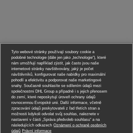
Tyto webové stránky používají soubory cookie a
podobné technologie (dále jen jako „technologie“), které
nám umožňují například zjistit, jak často jsou naše
internetové stránky navštěvovány, jaký je počet
návštěvníků, konfigurovat naše nabídky pro maximální
pohodlí a efektivitu a podporovat naše marketingové
snahy. Současně souhlasíte se sdílením údajů mezi
společnostmi DHL Group a případně i s jejich přenosem
do zemí, které neposkytují úroveň ochrany údajů
rovnocennou Evropské unii. Další informace, včetně
zpracování údajů poskytovateli z řad třetích stran a
možnosti kdykoli odvolat svůj souhlas, naleznete v
nastavení v části „Správa předvoleb souhlasu“ a na
následujících odkazech
Oznámení o ochraně osobních
Ucházet se
údajů
Právní informace