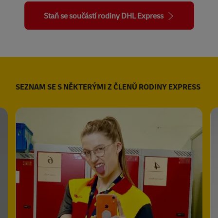
Staň se součástí rodiny DHL Express
SEZNAM SE S NĚKTERÝMI Z ČLENŮ RODINY EXPRESS