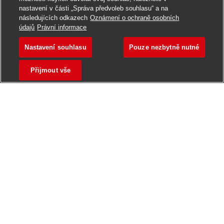
nastavení v části „Správa předvoleb souhlasu“ a na
následujících odkazech
Oznámení o ochraně osobních
údajů
Právní informace
Nastavení souhlasu
Pouze nezbytně nutné
Přijmout vše