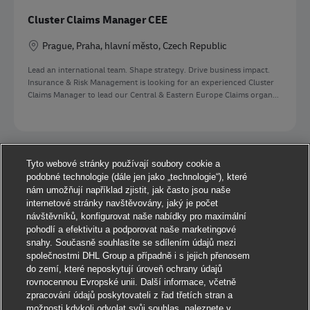
Cluster Claims Manager CEE
Location
Prague, Praha, hlavní město, Czech Republic
Lead an international team. Shape strategy. Drive business impact.
Insurance & Risk Management is looking for an experienced Cluster
Claims Manager to lead our Central & Eastern Europe Claims organ...
Tyto webové stránky používají soubory cookie a
See all jobs
podobné technologie (dále jen jako „technologie“), které
nám umožňují například zjistit, jak často jsou naše
internetové stránky navštěvovány, jaký je počet
návštěvníků, konfigurovat naše nabídky pro maximální
pohodlí a efektivitu a podporovat naše marketingové
snahy. Současně souhlasíte se sdílením údajů mezi
společnostmi DHL Group a případně i s jejich přenosem
do zemí, které neposkytují úroveň ochrany údajů
rovnocennou Evropské unii. Další informace, včetně
zpracování údajů poskytovateli z řad třetích stran a
možnosti kdykoli odvolat svůj souhlas, naleznete v