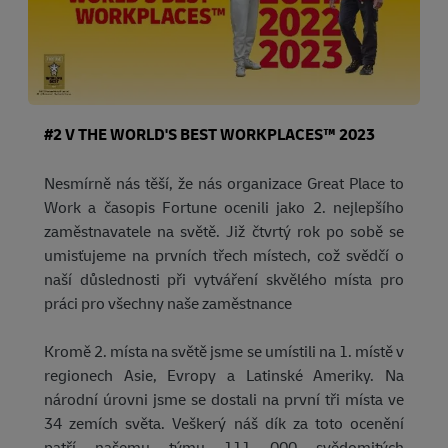
#2 V THE WORLD'S BEST WORKPLACES™ 2023
Nesmírně nás těší, že nás organizace Great Place to
Work a časopis Fortune ocenili jako 2. nejlepšího
zaměstnavatele na světě. Již čtvrtý rok po sobě se
umisťujeme na prvních třech místech, což svědčí o
naší důslednosti při vytváření skvělého místa pro
práci pro všechny naše zaměstnance
Kromě 2. místa na světě jsme se umístili na 1. místě v
regionech Asie, Evropy a Latinské Ameriky. Na
národní úrovni jsme se dostali na první tři místa ve
34 zemích světa. Veškerý náš dík za toto ocenění
patří našemu týmu 111 000 svědomitých