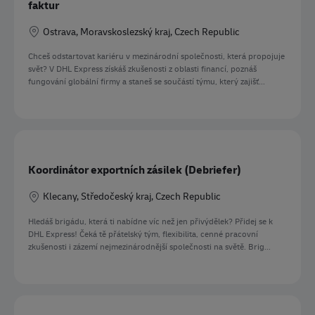
faktur
Location
Ostrava, Moravskoslezský kraj, Czech Republic
Chceš odstartovat kariéru v mezinárodní společnosti, která propojuje
svět? V DHL Express získáš zkušenosti z oblasti financí, poznáš
fungování globální firmy a staneš se součástí týmu, který zajišť...
Koordinátor exportních zásilek (Debriefer)
Location
Klecany, Středočeský kraj, Czech Republic
Hledáš brigádu, která ti nabídne víc než jen přivýdělek? Přidej se k
DHL Express! Čeká tě přátelský tým, flexibilita, cenné pracovní
zkušenosti i zázemí nejmezinárodnější společnosti na světě. Brig...