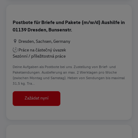
Postbote für Briefe und Pakete (m/w/d) Aushilfe in
01139 Dresden, Bunsenstr.
Location
Dresden, Sachsen, Germany
Práce na částečný úvazek
Sezónní / příležitostná práce
Deine Aufgaben als Postbote bei uns. Zustellung von Brief- und
Paketsendungen. Auslieferung an max. 2 Werktagen pro Woche
(zwischen Montag und Samstag). Heben von Sendungen bis maximal
31,5 kg. Tra...
Postbote für Briefe und Pakete (m/w/d) Aushilf
Zažádat nyní