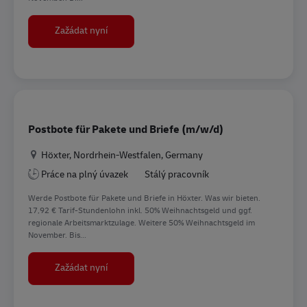
Postbote für Pakete und Briefe (m/w/d)
Zažádat nyní
Postbote für Pakete und Briefe (m/w/d)
Location
Höxter, Nordrhein-Westfalen, Germany
Práce na plný úvazek
Stálý pracovník
Werde Postbote für Pakete und Briefe in Höxter. Was wir bieten.
17,92 € Tarif-Stundenlohn inkl. 50% Weihnachtsgeld und ggf.
regionale Arbeitsmarktzulage. Weitere 50% Weihnachtsgeld im
November. Bis...
Postbote für Pakete und Briefe (m/w/d)
Zažádat nyní