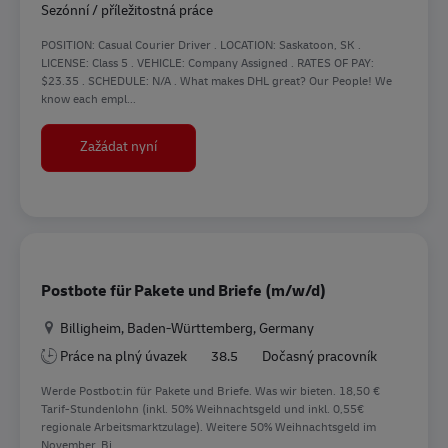
Sezónní / příležitostná práce
POSITION: Casual Courier Driver . LOCATION: Saskatoon, SK .
LICENSE: Class 5 . VEHICLE: Company Assigned . RATES OF PAY:
$23.35 . SCHEDULE: N/A . What makes DHL great? Our People! We
know each empl...
Courier Driver YXE
Zažádat nyní
Postbote für Pakete und Briefe (m/w/d)
Location
Billigheim, Baden-Württemberg, Germany
Práce na plný úvazek
38.5
Dočasný pracovník
Werde Postbot:in für Pakete und Briefe. Was wir bieten. 18,50 €
Tarif-Stundenlohn (inkl. 50% Weihnachtsgeld und inkl. 0,55€
regionale Arbeitsmarktzulage). Weitere 50% Weihnachtsgeld im
November. Bi...