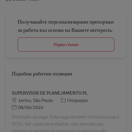
Получавайте персонализирани препоръки
за работа въз основа на Вашите интереси.
Първи стъпки
Подобни работни позиции
SUPERVISOR DE PLANEJAMENTO PL
Местоположение
Категория
Jarinu, São Paulo
Операции
Posted Date
08/06/2026
Descrição da vaga. Esta vaga também é inclusiva para
PCDs. Ser capaz de trabalhar com atenção aos
detalhes e padrões de segurança é algo que não