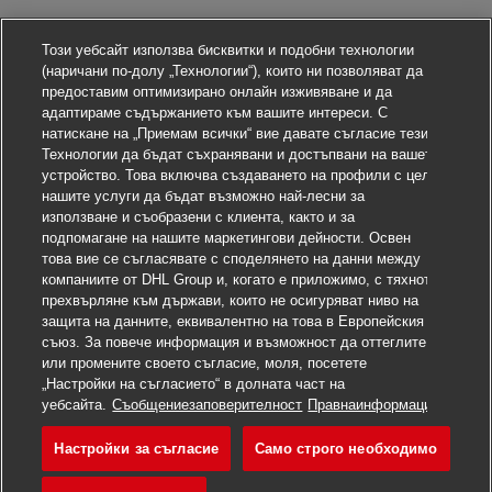
Този уебсайт използва бисквитки и подобни технологии
(наричани по-долу „Технологии“), които ни позволяват да
предоставим оптимизирано онлайн изживяване и да
адаптираме съдържанието към вашите интереси. С
натискане на „Приемам всички“ вие давате съгласие тези
Технологии да бъдат съхранявани и достъпвани на вашето
устройство. Това включва създаването на профили с цел
нашите услуги да бъдат възможно най-лесни за
използване и съобразени с клиента, както и за
подпомагане на нашите маркетингови дейности. Освен
това вие се съгласявате с споделянето на данни между
компаниите от DHL Group и, когато е приложимо, с тяхното
прехвърляне към държави, които не осигуряват ниво на
защита на данните, еквивалентно на това в Европейския
съюз. За повече информация и възможност да оттеглите
или промените своето съгласие, моля, посетете
„Настройки на съгласието“ в долната част на
уебсайта.
Съобщениезаповерителност
Правнаинформация
Настройки за съгласие
Само строго необходимо
Кандидатствайте сега