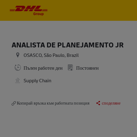
Skip to main content
Skip to main content
-
-
ANALISTA DE PLANEJAMENTO JR
OSASCO, São Paulo, Brazil
Пълен работен ден
Постоянен
Supply Chain
Копирай връзка към работната позиция
споделяне