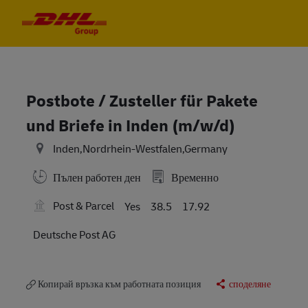
Skip to main content
Skip to main content
-
-
Postbote / Zusteller für Pakete
und Briefe in Inden (m/w/d)
Inden,Nordrhein-Westfalen,Germany
Пълен работен ден
Временно
Post & Parcel
Yes
38.5
17.92
Deutsche Post AG
Копирай връзка към работната позиция
споделяне