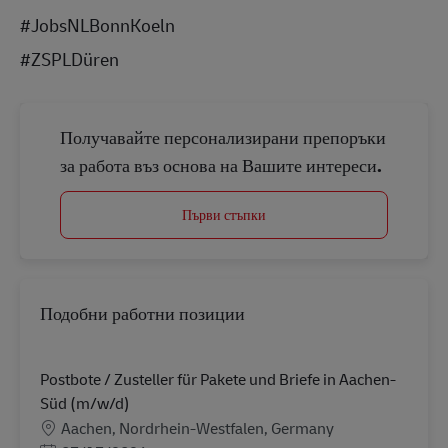
#JobsNLBonnKoeln
#ZSPLDüren
Получавайте персонализирани препоръки
за работа въз основа на Вашите интереси.
Първи стъпки
Подобни работни позиции
Postbote / Zusteller für Pakete und Briefe in Aachen-
Süd (m/w/d)
Местоположение
Aachen, Nordrhein-Westfalen, Germany