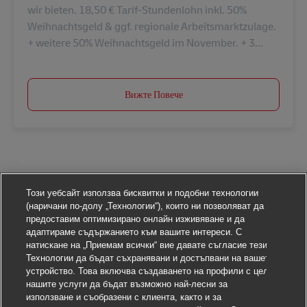
wir bieten. 18,50 € Tarif-Stundenlohn inkl. 50%
Weihnachtsgeld & ggf. regionale Arbeitsmarktzulage.
+ weitere 50% Weihnachtsgeld im November. + 3...
Вижте Повече
Този уебсайт използва бисквитки и подобни технологии
(наричани по-долу „Технологии“), които ни позволяват да
предоставим оптимизирано онлайн изживяване и да
адаптираме съдържанието към вашите интереси. С
натискане на „Приемам всички“ вие давате съгласие тези
Технологии да бъдат съхранявани и достъпвани на вашето
устройство. Това включва създаването на профили с цел
нашите услуги да бъдат възможно най-лесни за
използване и съобразени с клиента, както и за