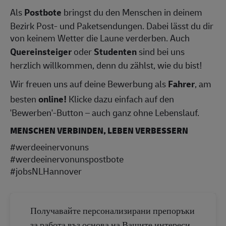
Als
Postbote
bringst du den Menschen in deinem
Bezirk Post- und Paketsendungen. Dabei lässt du dir
von keinem Wetter die Laune verderben. Auch
Quereinsteiger
oder
Studenten
sind bei uns
herzlich willkommen, denn du zählst, wie du bist!
Wir freuen uns auf deine Bewerbung als
Fahrer
, am
besten
online!
Klicke dazu einfach auf den
'Bewerben'-Button – auch ganz ohne Lebenslauf.
MENSCHEN VERBINDEN, LEBEN VERBESSERN
#werdeeinervonuns
#werdeeinervonunspostbote
#jobsNLHannover
Получавайте персонализирани препоръки
за работа въз основа на Вашите интереси.