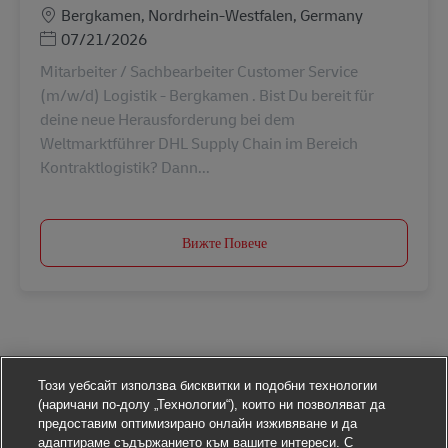
Местоположение
Bergkamen, Nordrhein-Westfalen, Germany
Posted Date
07/21/2026
Mitarbeiter / Sachbearbeiter Customer Service
(m/w/d) Logistik - Bergkamen . Bist Du bereit für
deine neue Herausforderung bei dem
Weltmarktführer DHL Supply Chain im Bereich
Kontraktlogistik? Dann...
Вижте Повече
Този уебсайт използва бисквитки и подобни технологии
(наричани по-долу „Технологии“), които ни позволяват да
предоставим оптимизирано онлайн изживяване и да
адаптираме съдържанието към вашите интереси. С