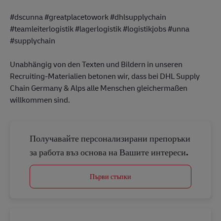
#dscunna #greatplacetowork #dhlsupplychain
#teamleiterlogistik #lagerlogistik #logistikjobs #unna
#supplychain
Unabhängig von den Texten und Bildern in unseren
Recruiting-Materialien betonen wir, dass bei DHL Supply
Chain Germany & Alps alle Menschen gleichermaßen
willkommen sind.
Получавайте персонализирани препоръки
за работа въз основа на Вашите интереси.
Първи стъпки