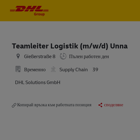
Skip to main content
Skip to main content
-
-
Teamleiter Logistik (m/w/d) Unna
Gießerstraße 8
Пълен работен ден
Временно
Supply Chain
39
DHL Solutions GmbH
Копирай връзка към работната позиция
споделяне