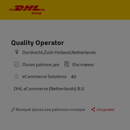
Skip to main content
Skip to main content
-
-
Quality Operator
Dordrecht,Zuid-Holland,Netherlands
Пълен работен ден
Постоянен
eCommerce Solutions
40
DHL eCommerce (Netherlands) B.V.
Копирай връзка към работната позиция
споделяне