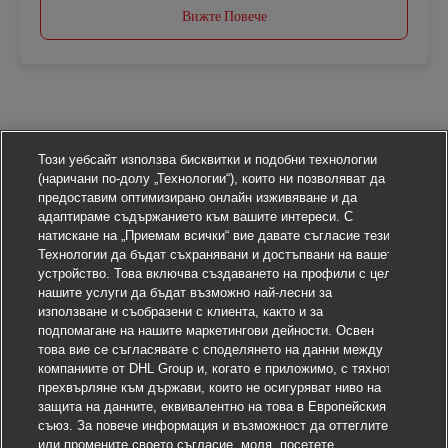
Вижте Повече
Този уебсайт използва бисквитки и подобни технологии
(наричани по-долу „Технологии“), които ни позволяват да
предоставим оптимизирано онлайн изживяване и да
адаптираме съдържанието към вашите интереси. С
натискане на „Приемам всички“ вие давате съгласие тези
Технологии да бъдат съхранявани и достъпвани на вашето
устройство. Това включва създаването на профили с цел
нашите услуги да бъдат възможно най-лесни за
използване и съобразени с клиента, както и за
подпомагане на нашите маркетингови дейности. Освен
това вие се съгласявате с споделянето на данни между
компаниите от DHL Group и, когато е приложимо, с тяхното
прехвърляне към държави, които не осигуряват ниво на
защита на данните, еквивалентно на това в Европейския
съюз. За повече информация и възможност да оттеглите
или промените своето съгласие, моля, посетете