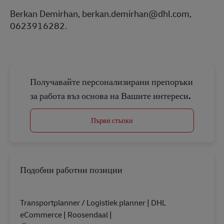
Berkan Demirhan, berkan.demirhan@dhl.com,
0623916282.
Получавайте персонализирани препоръки
за работа въз основа на Вашите интереси.
Първи стъпки
Подобни работни позиции
Transportplanner / Logistiek planner | DHL
eCommerce | Roosendaal |