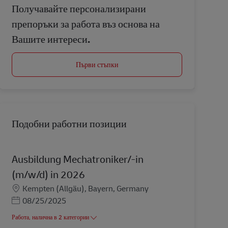
Получавайте персонализирани
препоръки за работа въз основа на
Вашите интереси.
Първи стъпки
Подобни работни позиции
Ausbildung Mechatroniker/-in
(m/w/d) in 2026
Местоположение
Kempten (Allgäu), Bayern, Germany
Posted Date
08/25/2025
Работа, налична в 2 категории