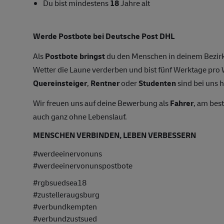
Du bist mindestens
18
Jahre alt
Werde Postbote bei Deutsche Post DHL
Als
Postbote bringst
du den Menschen in deinem Bezirk
Wetter die Laune verderben und bist fünf Werktage pr
Quereinsteiger
,
Rentner
oder
Studenten
sind bei uns h
Wir freuen uns auf deine Bewerbung als
Fahrer
, am bes
auch ganz ohne Lebenslauf.
MENSCHEN VERBINDEN, LEBEN VERBESSERN
#werdeeinervonuns
#werdeeinervonunspostbote
#rgbsuedsea18
#zustelleraugsburg
#verbundkempten
#verbundzustsued