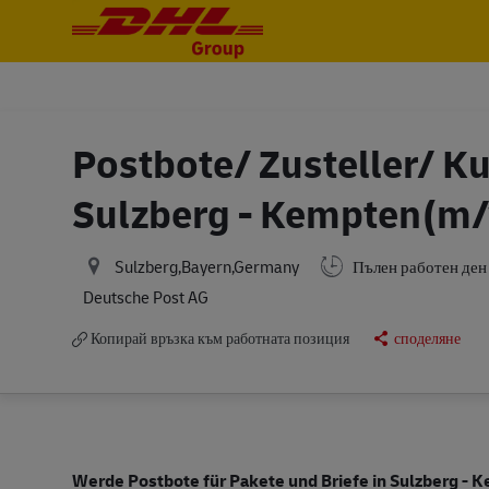
-
-
Postbote/ Zusteller/ Ku
Sulzberg - Kempten(m
Sulzberg,Bayern,Germany
Пълен работен ден
Deutsche Post AG
Копирай връзка към работната позиция
споделяне
Werde Postbote für Pakete und Briefe in Sulzberg - 