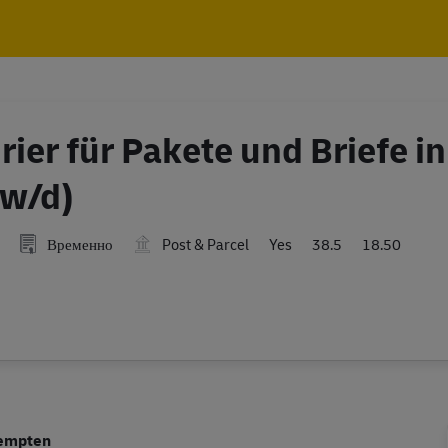
Skip to main content
Skip to main content
rier für Pakete und Briefe in
/w/d)
Временно
Post & Parcel
Yes
38.5
18.50
Kempten