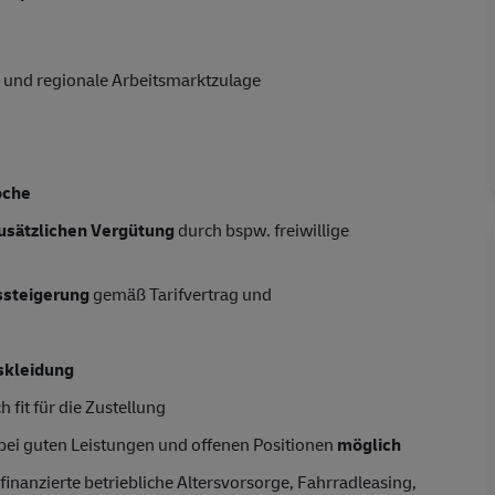
 und regionale Arbeitsmarktzulage
oche
usätzlichen Vergütung
durch bspw. freiwillige
tssteigerung
gemäß Tarifvertrag und
skleidung
 fit für die Zustellung
 bei guten Leistungen und offenen Positionen
möglich
finanzierte betriebliche Altersvorsorge, Fahrradleasing,