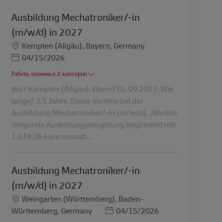
Ausbildung Mechatroniker/-in
(m/w/d) in 2027
Местоположение
Kempten (Allgäu), Bayern, Germany
Posted Date
04/15/2026
Работа, налична в 2 категории
Wo? Kempten (Allgäu). Wann? 01.09.2027. Wie
lange? 3,5 Jahre. Deine Vorteile bei der
Ausbildung Mechatroniker/-in (m/w/d). Jährlich
steigende Ausbildungsvergütung beginnend mit
1.334,26 Euro monatl...
Ausbildung Mechatroniker/-in
(m/w/d) in 2027
Местоположение
Weingarten (Württemberg), Baden-
Posted Date
Württemberg, Germany
04/15/2026