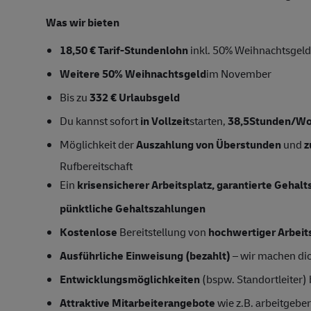
Was wir bieten
18,50 € Tarif-Stundenlohn
inkl. 50% Weihnachtsgeld
Weitere 50% Weihnachtsgeld
im November
Bis zu
332 € Urlaubsgeld
Du kannst sofort
in Vollzeit
starten,
38,5Stunden/W
Möglichkeit der
Auszahlung von Überstunden
und
z
Rufbereitschaft
Ein
krisensicherer Arbeitsplatz, garantierte Gehal
pünktliche Gehaltszahlungen
Kostenlose
Bereitstellung von
hochwertiger Arbeit
Ausführliche Einweisung (bezahlt)
– wir machen dich
Entwicklungsmöglichkeiten
(bspw. Standortleiter)
Attraktive Mitarbeiterangebote
wie z.B. arbeitgeber