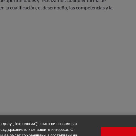
de oportunidades y rechazamos cualquier forma de
en la cualificación, el desempeño, las competencias y la
-долу „Технологии“), които ни позволяват
 съдържанието към вашите интереси. С
ии да бъдат съхранявани и достъпвани на