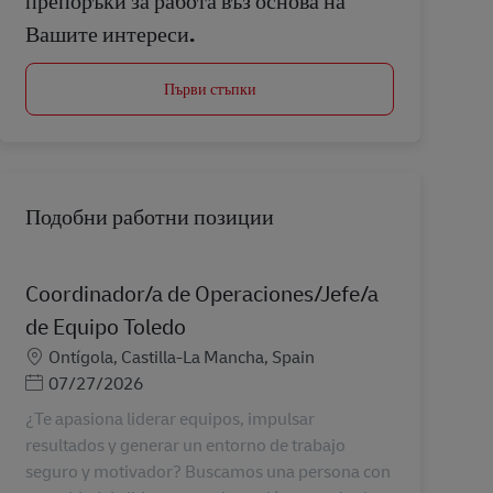
препоръки за работа въз основа на
Вашите интереси.
Първи стъпки
Подобни работни позиции
Coordinador/a de Operaciones/Jefe/a
de Equipo Toledo
Местоположение
Ontígola, Castilla-La Mancha, Spain
Posted Date
07/27/2026
¿Te apasiona liderar equipos, impulsar
resultados y generar un entorno de trabajo
seguro y motivador? Buscamos una persona con