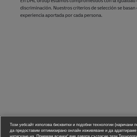
En DHL Group estamos comprometidos con la igualdad 
discriminación. Nuestros criterios de selección se basan 
experiencia aportada por cada persona.
Този уебсайт използва бисквитки и подобни технологии (наричани по
да предоставим оптимизирано онлайн изживяване и да адаптираме
натискане на „Приемам всички“ вие давате съгласие тези Технолог