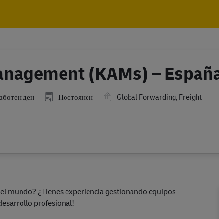
Skip to main content
Skip to main content
Management (KAMs) – Españ
аботен ден
Постоянен
Global Forwarding, Freight
a del mundo? ¿Tienes experiencia gestionando equipos
esarrollo profesional!