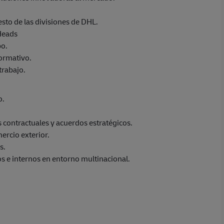
esto de las divisiones de DHL.
r Heads
po.
ormativo.
trabajo.
o.
s contractuales y acuerdos estratégicos.
ercio exterior.
s.
os e internos en entorno multinacional.