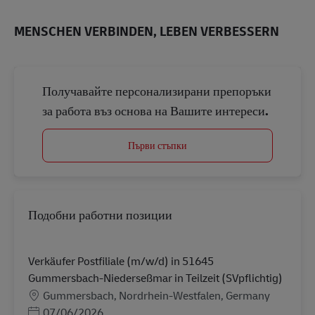
MENSCHEN VERBINDEN, LEBEN VERBESSERN
Получавайте персонализирани препоръки
за работа въз основа на Вашите интереси.
Първи стъпки
Подобни работни позиции
Verkäufer Postfiliale (m/w/d) in 51645
Gummersbach-Niederseßmar in Teilzeit (SVpflichtig)
Местоположение
Gummersbach, Nordrhein-Westfalen, Germany
Posted Date
07/06/2026