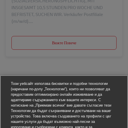
(SOZIALVERSICHERUNGSPFLICHTIG), MIT
INSGESAMT 10,5 STUNDEN PRO WOCHE UND
BEFRISTET, SUCHEN WIR. Verkäufer Postfiliale
(m/w/d)....
Вижте Повече
Този уебсайт използва бисквитки и подобни технологии
(наричани по-долу „Технологии“), които ни позволяват да
предоставим оптимизирано онлайн изживяване и да
адаптираме съдържанието към вашите интереси. С
натискане на „Приемам всички“ вие давате съгласие тези
Технологии да бъдат съхранявани и достъпвани на вашето
устройство. Това включва създаването на профили с цел
нашите услуги да бъдат възможно най-лесни за
използване и съобразени с клиента, както и за