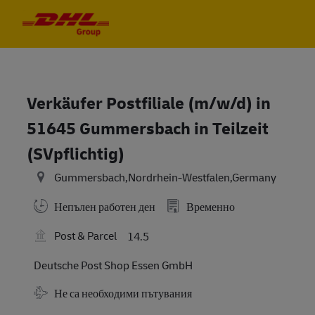
Skip to main content
Skip to main content
-
-
Verkäufer Postfiliale (m/w/d) in
51645 Gummersbach in Teilzeit
(SVpflichtig)
Gummersbach,Nordrhein-Westfalen,Germany
Непълен работен ден
Временно
Post & Parcel
14.5
Deutsche Post Shop Essen GmbH
Travel Required
Не са необходими пътувания