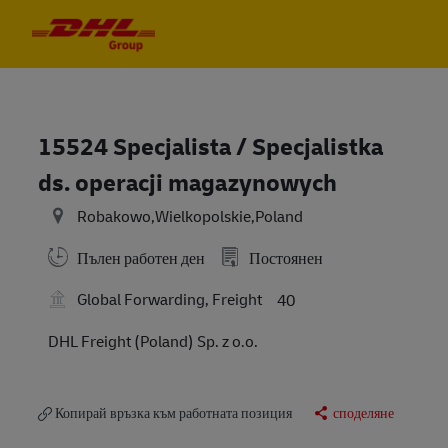
Skip to main content
Skip to main content
-
-
15524 Specjalista / Specjalistka
ds. operacji magazynowych
Robakowo,Wielkopolskie,Poland
Пълен работен ден
Постоянен
Global Forwarding, Freight
40
DHL Freight (Poland) Sp. z o.o.
Копирай връзка към работната позиция
споделяне