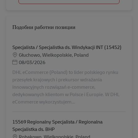
Подобни работни позиции
Specjalista / Specjalistka ds. Windykacji INT (15452)
Местоположение
Głuchowo, Wielkopolskie, Poland
Posted Date
08/03/2026
DHL eCommerce (Poland) to lider polskiego rynku
przesyłek krajowych i prekursor wdrażania
innowacyjnych rozwiązań e-commerce,
dedykowanych klientom w Polsce i Europie. W DHL
eCommerce wykorzystujem...
15569 Regionalny Specjalista / Regionalna
Specjalistka ds. BHP
Местоположение
Robakowo, Wielkopolskie, Poland