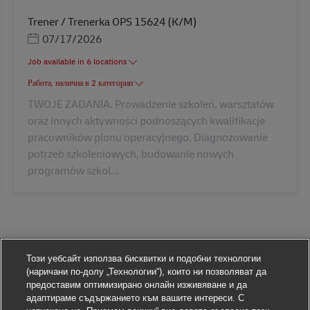
Trener / Trenerka OPS 15624 (K/M)
Posted Date
07/17/2026
Job available in 6 locations
Работа, налична в 2 категории
TWOJE ZADANIA. Prowadzenie szkoleń, warsztatów
oraz innych aktywności podnoszących kwalifikacje
pracowników pionu operacyjnego. Diagnozowanie
potrzeb szkoleniowych, budowanie nowych
programów szkol...
Този уебсайт използва бисквитки и подобни технологии
(наричани по-долу „Технологии“), които ни позволяват да
предоставим оптимизирано онлайн изживяване и да
адаптираме съдържанието към вашите интереси. С