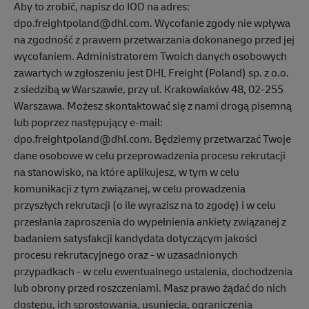
Aby to zrobić, napisz do IOD na adres:
dpo.freightpoland@dhl.com. Wycofanie zgody nie wpływa
na zgodność z prawem przetwarzania dokonanego przed jej
wycofaniem. Administratorem Twoich danych osobowych
zawartych w zgłoszeniu jest DHL Freight (Poland) sp. z o.o.
z siedzibą w Warszawie, przy ul. Krakowiaków 48, 02-255
Warszawa. Możesz skontaktować się z nami drogą pisemną
lub poprzez następujący e-mail:
dpo.freightpoland@dhl.com. Będziemy przetwarzać Twoje
dane osobowe w celu przeprowadzenia procesu rekrutacji
na stanowisko, na które aplikujesz, w tym w celu
komunikacji z tym związanej, w celu prowadzenia
przyszłych rekrutacji (o ile wyrazisz na to zgodę) i w celu
przesłania zaproszenia do wypełnienia ankiety związanej z
badaniem satysfakcji kandydata dotyczącym jakości
procesu rekrutacyjnego oraz - w uzasadnionych
przypadkach - w celu ewentualnego ustalenia, dochodzenia
lub obrony przed roszczeniami. Masz prawo żądać do nich
dostępu, ich sprostowania, usunięcia, ograniczenia