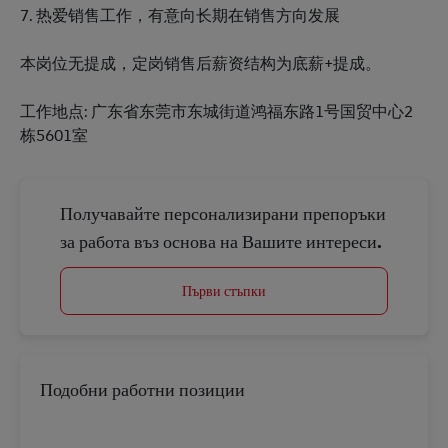
7. 热爱销售工作，有意向长期在销售方向发展
本岗位无提成，定岗销售后薪资结构为底薪+提成。
工作地点: 广东省东莞市东城街道鸿福东路1号国贸中心2
栋5601室
Получавайте персонализирани препоръки
за работа въз основа на Вашите интереси.
Първи стъпки
Подобни работни позиции