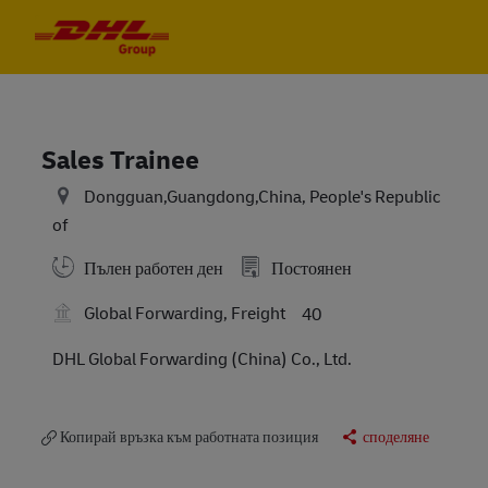
Skip to main content
Skip to main content
-
-
Sales Trainee
Dongguan,Guangdong,China, People's Republic
of
Пълен работен ден
Постоянен
Global Forwarding, Freight
40
DHL Global Forwarding (China) Co., Ltd.
Копирай връзка към работната позиция
споделяне