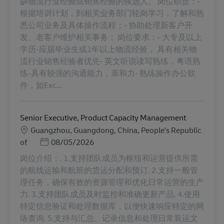
缺物流行业经验或销售经验的候选人。 岗位职责：-
根据培训计划，到相关业务部门轮岗学习，了解和熟
悉公司业务及具体操作流程；- 协助处理新客户开
发、老客户维护相关事务； 岗位要求：- 大专及以上
学历-应届毕业生或1年以上物流经验， 具有相关物
流行业销售经验者优先- 英文听说读写熟练，粤语熟
练-具有较强的沟通能力，亲和力- 熟练操作办公软
件，如Exc...
Senior Executive, Product Capacity Management
Местоположение
Guangzhou, Guangdong, China, People's Republic
Posted Date
of
08/05/2026
岗位介绍：. 1.支持团队成员为枢纽和运营提供所需
的航线运输和航班的货运分配和预订. 2.支持一般管
理任务，确保有效的资源管理和优化日常运营的生产
力. 3.支持团队成员及时监控和准确更新产品. 4.使用
特定信息验证和处理数据库，以便快速响应特定的网
络查询. 5.支持与汇总、记录信息和处理日常装运文