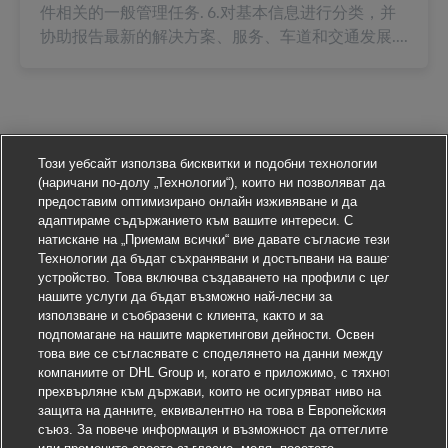
件相关的一般管理任务. 6.对基本信息进行分类，并
协助报告最新的解决方案、服务、车道和交通发展....
Този уебсайт използва бисквитки и подобни технологии
(наричани по-долу „Технологии“), които ни позволяват да
предоставим оптимизирано онлайн изживяване и да
адаптираме съдържанието към вашите интереси. С
натискане на „Приемам всички“ вие давате съгласие тези
Технологии да бъдат съхранявани и достъпвани на вашето
устройство. Това включва създаването на профили с цел
нашите услуги да бъдат възможно най-лесни за
използване и съобразени с клиента, както и за
подпомагане на нашите маркетингови дейности. Освен
това вие се съгласявате с споделянето на данни между
компаниите от DHL Group и, когато е приложимо, с тяхното
прехвърляне към държави, които не осигуряват ниво на
защита на данните, еквивалентно на това в Европейския
съюз. За повече информация и възможност да оттеглите