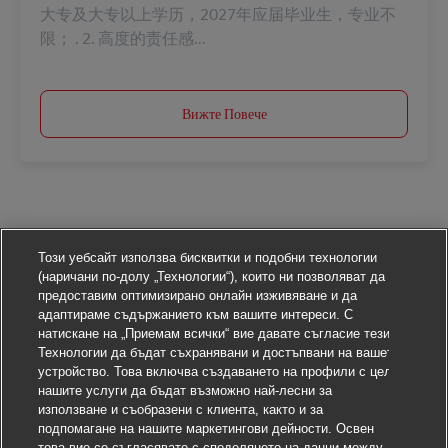
大专及大专以上学历，2027年应届毕业生，专业不
限； . 2. 高度的责任感...
Вижте Повече
Този уебсайт използва бисквитки и подобни технологии
(наричани по-долу „Технологии“), които ни позволяват да
предоставим оптимизирано онлайн изживяване и да
адаптираме съдържанието към вашите интереси. С
натискане на „Приемам всички“ вие давате съгласие тези
Технологии да бъдат съхранявани и достъпвани на вашето
устройство. Това включва създаването на профили с цел
нашите услуги да бъдат възможно най-лесни за
използване и съобразени с клиента, както и за
подпомагане на нашите маркетингови дейности. Освен
това вие се съгласявате с споделянето на данни между