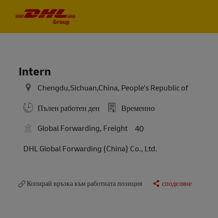
Skip to main content
Skip to main content
-
-
Intern
Chengdu,Sichuan,China, People's Republic of
Пълен работен ден
Временно
Global Forwarding, Freight
40
DHL Global Forwarding (China) Co., Ltd.
Копирай връзка към работната позиция
споделяне