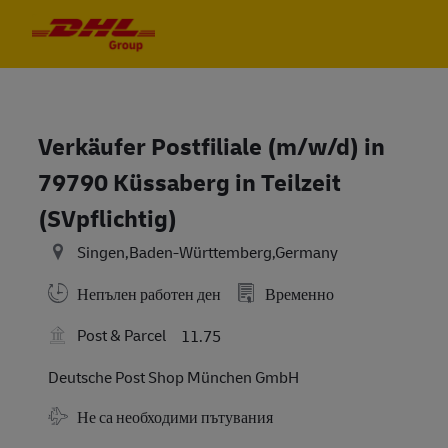
Skip to main content
Skip to main content
-
-
Verkäufer Postfiliale (m/w/d) in
79790 Küssaberg in Teilzeit
(SVpflichtig)
Singen,Baden-Württemberg,Germany
Непълен работен ден
Временно
Post & Parcel
11.75
Deutsche Post Shop München GmbH
Travel Required
Не са необходими пътувания