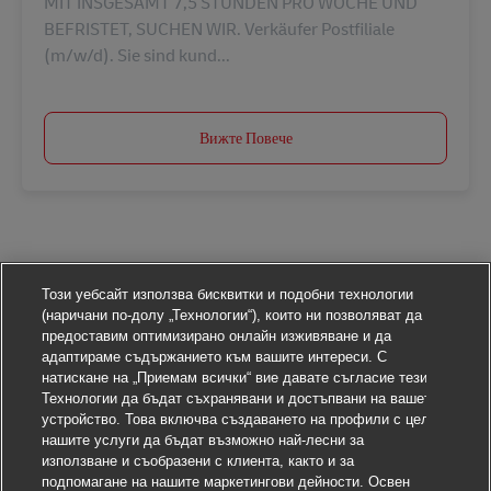
MIT INSGESAMT 7,5 STUNDEN PRO WOCHE UND
BEFRISTET, SUCHEN WIR. Verkäufer Postfiliale
(m/w/d). Sie sind kund...
Вижте Повече
Този уебсайт използва бисквитки и подобни технологии
(наричани по-долу „Технологии“), които ни позволяват да
предоставим оптимизирано онлайн изживяване и да
адаптираме съдържанието към вашите интереси. С
натискане на „Приемам всички“ вие давате съгласие тези
Технологии да бъдат съхранявани и достъпвани на вашето
устройство. Това включва създаването на профили с цел
нашите услуги да бъдат възможно най-лесни за
използване и съобразени с клиента, както и за
подпомагане на нашите маркетингови дейности. Освен