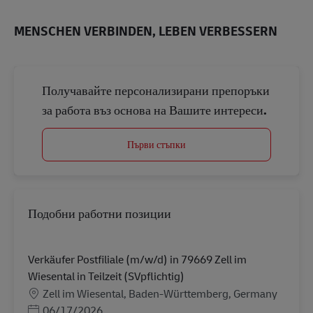
MENSCHEN VERBINDEN, LEBEN VERBESSERN
Получавайте персонализирани препоръки
за работа въз основа на Вашите интереси.
Първи стъпки
Подобни работни позиции
Verkäufer Postfiliale (m/w/d) in 79669 Zell im
Wiesental in Teilzeit (SVpflichtig)
Местоположение
Zell im Wiesental, Baden-Württemberg, Germany
Posted Date
06/17/2026