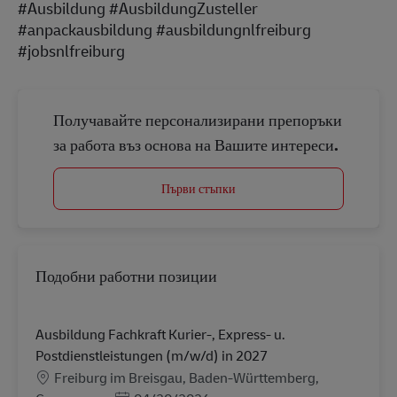
#Ausbildung #AusbildungZusteller
#anpackausbildung #ausbildungnlfreiburg
#jobsnlfreiburg
Получавайте персонализирани препоръки
за работа въз основа на Вашите интереси.
Първи стъпки
Подобни работни позиции
Ausbildung Fachkraft Kurier-, Express- u.
Postdienstleistungen (m/w/d) in 2027
Местоположение
Freiburg im Breisgau, Baden-Württemberg,