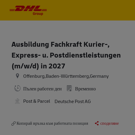
Skip to main content
Skip to main content
-
-
Ausbildung Fachkraft Kurier-,
Express- u. Postdienstleistungen
(m/w/d) in 2027
Offenburg,Baden-Württemberg,Germany
Пълен работен ден
Временно
Post & Parcel
Deutsche Post AG
Копирай връзка към работната позиция
споделяне