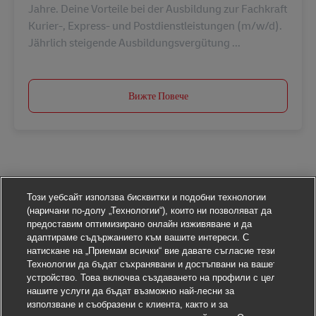
Jahre. Deine Vorteile bei der Ausbildung zur Fachkraft
Kurier-, Express- und Postdienstleistungen (m/w/d).
Jährlich steigende Ausbildungsvergütung ...
Вижте Повече
Този уебсайт използва бисквитки и подобни технологии
(наричани по-долу „Технологии“), които ни позволяват да
предоставим оптимизирано онлайн изживяване и да
адаптираме съдържанието към вашите интереси. С
натискане на „Приемам всички“ вие давате съгласие тези
Технологии да бъдат съхранявани и достъпвани на вашето
устройство. Това включва създаването на профили с цел
нашите услуги да бъдат възможно най-лесни за
използване и съобразени с клиента, както и за