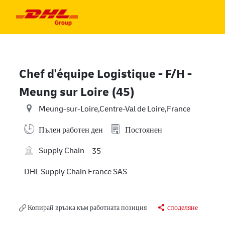
Skip to main content
Skip to main content
-
-
Chef d'équipe Logistique - F/H -
Meung sur Loire (45)
Meung-sur-Loire,Centre-Val de Loire,France
Пълен работен ден
Постоянен
Supply Chain
35
DHL Supply Chain France SAS
Копирай връзка към работната позиция
споделяне