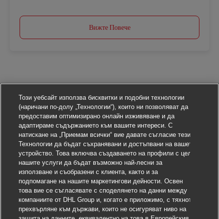
Вижте Повече
Този уебсайт използва бисквитки и подобни технологии
(наричани по-долу „Технологии“), които ни позволяват да
предоставим оптимизирано онлайн изживяване и да
адаптираме съдържанието към вашите интереси. С
натискане на „Приемам всички“ вие давате съгласие тези
Технологии да бъдат съхранявани и достъпвани на вашето
устройство. Това включва създаването на профили с цел
нашите услуги да бъдат възможно най-лесни за
използване и съобразени с клиента, както и за
подпомагане на нашите маркетингови дейности. Освен
това вие се съгласявате с споделянето на данни между
компаниите от DHL Group и, когато е приложимо, с тяхното
прехвърляне към държави, които не осигуряват ниво на
защита на данните, еквивалентно на това в Европейския