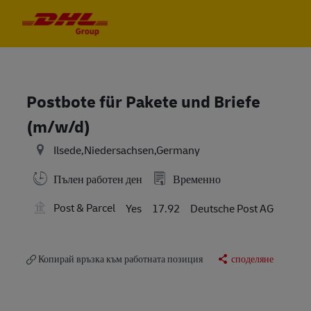
Skip to main content
Skip to main content
-
-
Postbote für Pakete und Briefe
(m/w/d)
Ilsede,Niedersachsen,Germany
Пълен работен ден
Временно
Post & Parcel
Yes
17.92
Deutsche Post AG
Копирай връзка към работната позиция
споделяне