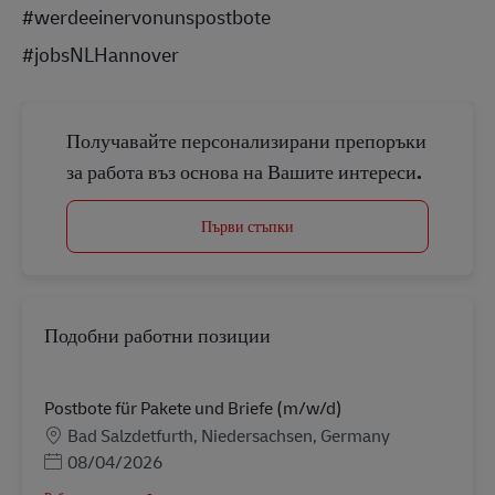
#werdeeinervonunspostbote
#jobsNLHannover
Получавайте персонализирани препоръки
за работа въз основа на Вашите интереси.
Първи стъпки
Подобни работни позиции
Postbote für Pakete und Briefe (m/w/d)
Местоположение
Bad Salzdetfurth, Niedersachsen, Germany
Posted Date
08/04/2026