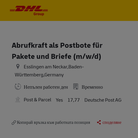
Skip to main content
Skip to main content
-
-
Abrufkraft als Postbote für
Pakete und Briefe (m/w/d)
Esslingen am Neckar,Baden-
Württemberg,Germany
Непълен работен ден
Временно
Post & Parcel
Yes
17,77
Deutsche Post AG
Копирай връзка към работната позиция
споделяне