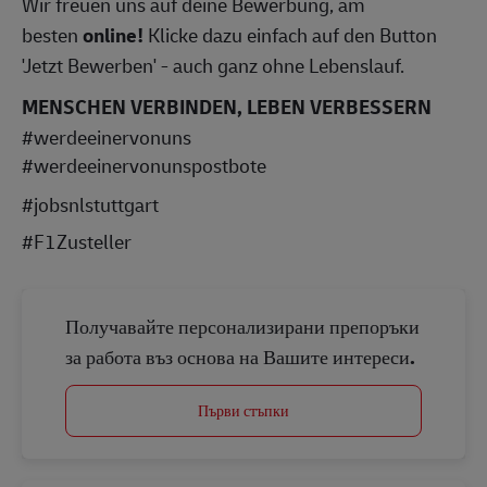
Wir freuen uns auf deine Bewerbung, am
besten
online!
Klicke dazu einfach auf den Button
'Jetzt Bewerben' - auch ganz ohne Lebenslauf.
MENSCHEN VERBINDEN, LEBEN VERBESSERN
#werdeeinervonuns
#werdeeinervonunspostbote
#jobsnlstuttgart
#F1Zusteller
Получавайте персонализирани препоръки
за работа въз основа на Вашите интереси.
Първи стъпки