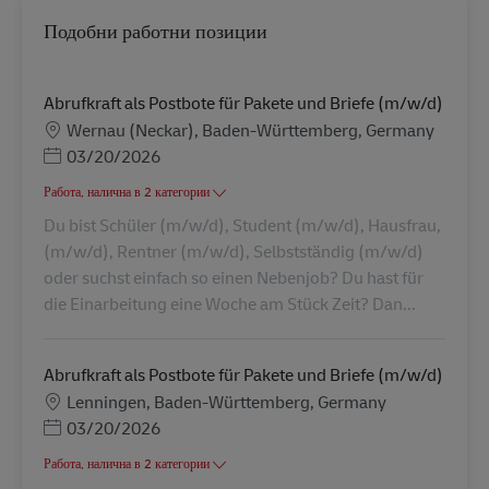
Подобни работни позиции
Abrufkraft als Postbote für Pakete und Briefe (m/w/d)
Местоположение
Wernau (Neckar), Baden-Württemberg, Germany
Posted Date
03/20/2026
Работа, налична в 2 категории
Du bist Schüler (m/w/d), Student (m/w/d), Hausfrau,
(m/w/d), Rentner (m/w/d), Selbstständig (m/w/d)
oder suchst einfach so einen Nebenjob? Du hast für
die Einarbeitung eine Woche am Stück Zeit? Dan...
Abrufkraft als Postbote für Pakete und Briefe (m/w/d)
Местоположение
Lenningen, Baden-Württemberg, Germany
Posted Date
03/20/2026
Работа, налична в 2 категории