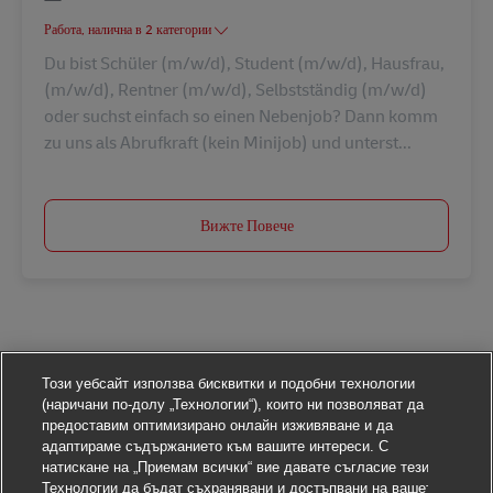
Работа, налична в 2 категории
Du bist Schüler (m/w/d), Student (m/w/d), Hausfrau,
(m/w/d), Rentner (m/w/d), Selbstständig (m/w/d)
oder suchst einfach so einen Nebenjob? Dann komm
zu uns als Abrufkraft (kein Minijob) und unterst...
Вижте Повече
Този уебсайт използва бисквитки и подобни технологии
(наричани по-долу „Технологии“), които ни позволяват да
предоставим оптимизирано онлайн изживяване и да
адаптираме съдържанието към вашите интереси. С
натискане на „Приемам всички“ вие давате съгласие тези
Технологии да бъдат съхранявани и достъпвани на вашето