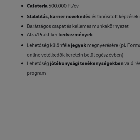
Cafeteria
500.000 Ft/év
Stabilitás, karrier növekedés
és tanúsított képzések 
Barátságos csapat és kellemes munkakörnyezet
Alza/Praktiker
kedvezmények
Lehetőség különféle
jegyek
megnyerésére (pl. Forma
online vetélkedők keretein belül egész évben)
Lehetőség
jótékonysági tevékenységekben
való ré
program