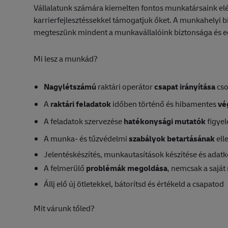
Vállalatunk számára kiemelten fontos munkatársaink elé
karrierfejlesztéssekkel támogatjuk őket. A munkahelyi 
megteszünk mindent a munkavállalóink biztonsága és 
Mi lesz a munkád?
Nagylétszámú
raktári operátor
csapat irányítása
cso
A
raktári feladatok
időben történő és hibamentes
vé
A feladatok szervezése
hatékonysági mutatók
figye
A munka- és tűzvédelmi
szabályok betartásának
ell
Jelentéskészítés, munkautasítások készítése és adatk
A felmerülő
problémák megoldása
, nemcsak a saját
Állj elő új ötletekkel, bátorítsd és értékeld a csapatod
Mit várunk tőled?