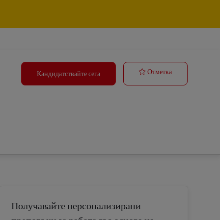
Műszakvezető
Отметка
Кандидатствайте сега
Получавайте персонализирани