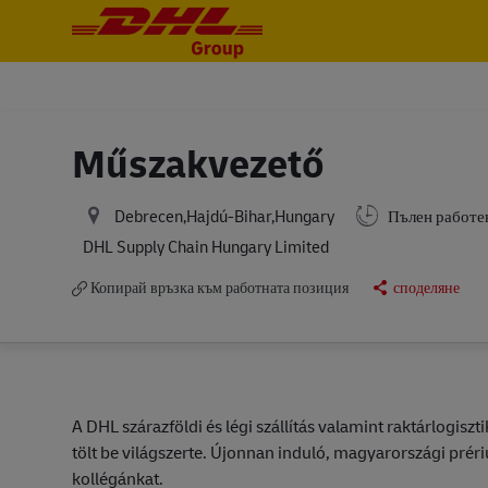
-
-
Műszakvezető
Debrecen,Hajdú-Bihar,Hungary
Пълен работе
DHL Supply Chain Hungary Limited
Копирай връзка към работната позиция
споделяне
A DHL szárazföldi és légi szállítás valamint raktárlogisz
tölt be világszerte. Újonnan induló, magyarországi pré
kollégánkat.