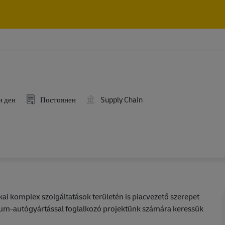
Skip to main content
Skip to main content
н ден
Постоянен
Supply Chain
tikai komplex szolgáltatások területén is piacvezető szerepet
rium-autógyártással foglalkozó projektünk számára keressük