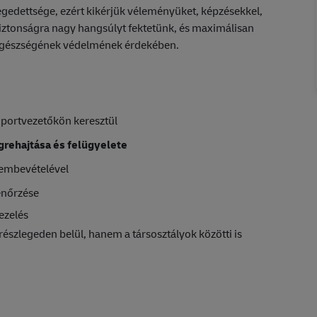
gedettsége, ezért kikérjük véleményüket, képzésekkel,
biztonságra nagy hangsúlyt fektetünk, és maximálisan
egészségének védelmének érdekében.
portvezetőkön keresztül
grehajtása és felügyelete
lembevételével
enőrzése
ezelés
 részlegeden belül, hanem a társosztályok közötti is