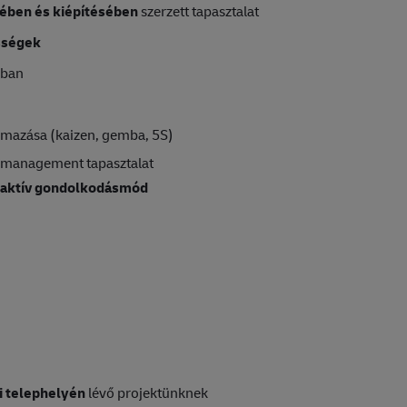
ében és kiépítésében
szerzett tapasztalat
sségek
sban
lmazása (kaizen, gemba, 5S)
e management tapasztalat
roaktív gondolkodásmód
i telephelyén
lévő projektünknek