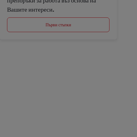
препоръки за работа въз основа на
Вашите интереси.
Първи стъпки