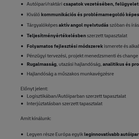
Autóipari/raktári
csapatok vezetésében, felügyelet
Kiváló
kommunikációs és problémamegoldó képe
Tárgyalóképes
aktív angol nyelvtudás
szóban és írá
Teljesítményértékelésben
szerzett tapasztalat
Folyamatos fejlesztési módszerek
ismerete és alka
Pénzügyi tervezési, projekt menedzsmenti és chang
Rugalmasság
, utazási hajlandóság,
analitikus és p
Hajlandóság a műszakos munkavégzésre
Előnyt jelent:
Logisztikában/Autóiparban szerzett tapasztalat
Interjúztatásban szerzett tapasztalat
Amit kínálunk:
Legyen része Európa egyik
leginnovatívabb autóipar