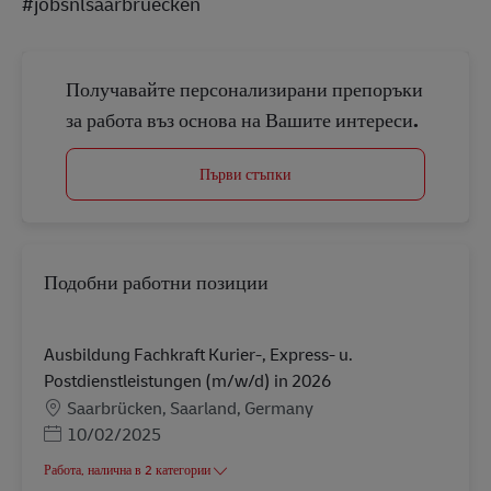
#jobsnlsaarbruecken
Получавайте персонализирани препоръки
за работа въз основа на Вашите интереси.
Първи стъпки
Подобни работни позиции
Ausbildung Fachkraft Kurier-, Express- u.
Postdienstleistungen (m/w/d) in 2026
Местоположение
Saarbrücken, Saarland, Germany
Posted Date
10/02/2025
Работа, налична в 2 категории