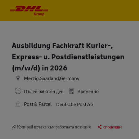
Skip to main content
Skip to main content
-
-
Ausbildung Fachkraft Kurier-,
Express- u. Postdienstleistungen
(m/w/d) in 2026
Merzig,Saarland,Germany
Пълен работен ден
Временно
Post & Parcel
Deutsche Post AG
Копирай връзка към работната позиция
споделяне