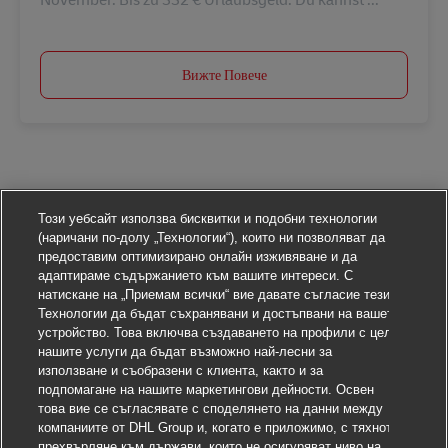
Вижте Повече
Този уебсайт използва бисквитки и подобни технологии
(наричани по-долу „Технологии“), които ни позволяват да
предоставим оптимизирано онлайн изживяване и да
адаптираме съдържанието към вашите интереси. С
натискане на „Приемам всички“ вие давате съгласие тези
Технологии да бъдат съхранявани и достъпвани на вашето
устройство. Това включва създаването на профили с цел
нашите услуги да бъдат възможно най-лесни за
използване и съобразени с клиента, както и за
подпомагане на нашите маркетингови дейности. Освен
това вие се съгласявате с споделянето на данни между
компаниите от DHL Group и, когато е приложимо, с тяхното
прехвърляне към държави, които не осигуряват ниво на