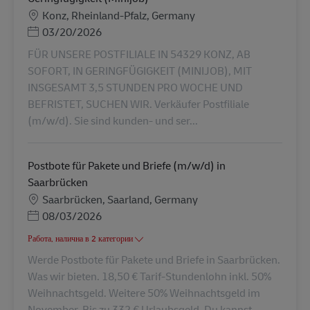
Местоположение
Konz, Rheinland-Pfalz, Germany
Posted Date
03/20/2026
FÜR UNSERE POSTFILIALE IN 54329 KONZ, AB
SOFORT, IN GERINGFÜGIGKEIT (MINIJOB), MIT
INSGESAMT 3,5 STUNDEN PRO WOCHE UND
BEFRISTET, SUCHEN WIR. Verkäufer Postfiliale
(m/w/d). Sie sind kunden- und ser...
Postbote für Pakete und Briefe (m/w/d) in
Saarbrücken
Местоположение
Saarbrücken, Saarland, Germany
Posted Date
08/03/2026
Работа, налична в 2 категории
Werde Postbote für Pakete und Briefe in Saarbrücken.
Was wir bieten. 18,50 € Tarif-Stundenlohn inkl. 50%
Weihnachtsgeld. Weitere 50% Weihnachtsgeld im
November. Bis zu 332 € Urlaubsgeld. Du kannst ...