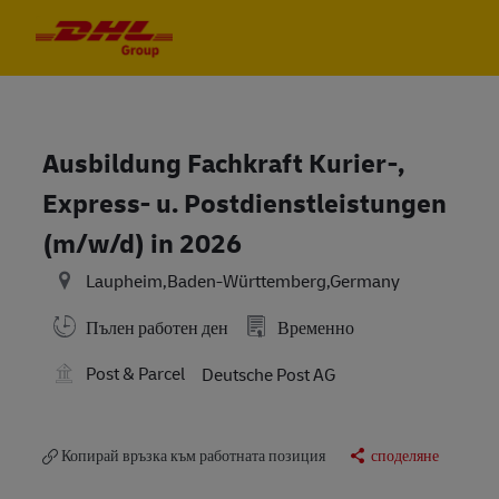
Skip to main content
Skip to main content
-
-
Ausbildung Fachkraft Kurier-,
Express- u. Postdienstleistungen
(m/w/d) in 2026
Laupheim,Baden-Württemberg,Germany
Пълен работен ден
Временно
Post & Parcel
Deutsche Post AG
Копирай връзка към работната позиция
споделяне