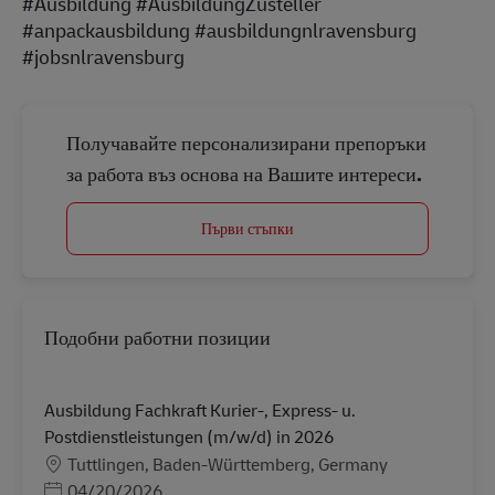
#Ausbildung #AusbildungZusteller
#anpackausbildung #ausbildungnlravensburg
#jobsnlravensburg
Получавайте персонализирани препоръки
за работа въз основа на Вашите интереси.
Първи стъпки
Подобни работни позиции
Ausbildung Fachkraft Kurier-, Express- u.
Postdienstleistungen (m/w/d) in 2026
Местоположение
Tuttlingen, Baden-Württemberg, Germany
Posted Date
04/20/2026