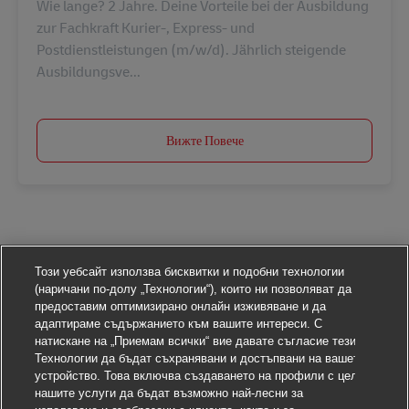
Wie lange? 2 Jahre. Deine Vorteile bei der Ausbildung
zur Fachkraft Kurier-, Express- und
Postdienstleistungen (m/w/d). Jährlich steigende
Ausbildungsve...
Вижте Повече
Този уебсайт използва бисквитки и подобни технологии
(наричани по-долу „Технологии“), които ни позволяват да
предоставим оптимизирано онлайн изживяване и да
адаптираме съдържанието към вашите интереси. С
натискане на „Приемам всички“ вие давате съгласие тези
Технологии да бъдат съхранявани и достъпвани на вашето
устройство. Това включва създаването на профили с цел
нашите услуги да бъдат възможно най-лесни за