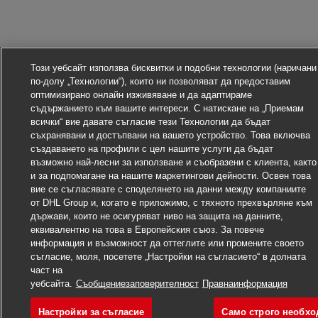
Този уебсайт използва бисквитки и подобни технологии (наричани
по-долу „Технологии“), които ни позволяват да предоставим
оптимизирано онлайн изживяване и да адаптираме
съдържанието към вашите интереси. С натискане на „Приемам
всички“ вие давате съгласие тези Технологии да бъдат
съхранявани и достъпвани на вашето устройство. Това включва
създаването на профили с цел нашите услуги да бъдат
възможно най-лесни за използване и съобразени с клиента, както
и за подпомагане на нашите маркетингови дейности. Освен това
вие се съгласявате с споделянето на данни между компаниите
от DHL Group и, когато е приложимо, с тяхното прехвърляне към
държави, които не осигуряват ниво на защита на данните,
еквивалентно на това в Европейския съюз. За повече
информация и възможност да оттеглите или промените своето
съгласие, моля, посетете „Настройки на съгласието“ в долната
част на
уебсайта.
Съобщениезаповерителност
Правнаинформация
Настройки за съгласие
Само строго необх