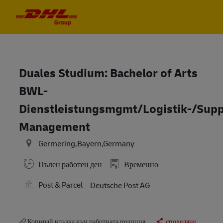
Skip to main content
Skip to main content
-
-
Duales Studium: Bachelor of Arts
BWL-
Dienstleistungsmgmt/Logistik-/Sup
Management
Germering,Bayern,Germany
Пълен работен ден
Временно
Post & Parcel
Deutsche Post AG
Копирай връзка към работната позиция
споделяне