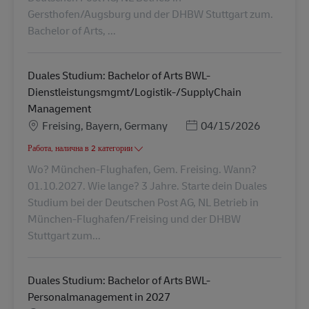
Gersthofen/Augsburg und der DHBW Stuttgart zum.
Bachelor of Arts, ...
Duales Studium: Bachelor of Arts BWL-
Dienstleistungsmgmt/Logistik-/SupplyChain
Management
Местоположение
Posted Date
Freising, Bayern, Germany
04/15/2026
Работа, налична в 2 категории
Wo? München-Flughafen, Gem. Freising. Wann?
01.10.2027. Wie lange? 3 Jahre. Starte dein Duales
Studium bei der Deutschen Post AG, NL Betrieb in
München-Flughafen/Freising und der DHBW
Stuttgart zum...
Duales Studium: Bachelor of Arts BWL-
Personalmanagement in 2027