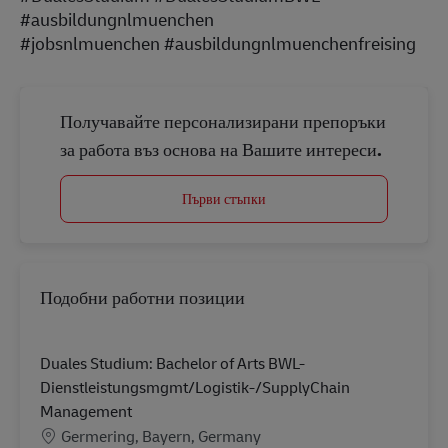
#ausbildungnlmuenchen
#jobsnlmuenchen #ausbildungnlmuenchenfreising
Получавайте персонализирани препоръки
за работа въз основа на Вашите интереси.
Първи стъпки
Подобни работни позиции
Duales Studium: Bachelor of Arts BWL-
Dienstleistungsmgmt/Logistik-/SupplyChain
Management
Местоположение
Germering, Bayern, Germany