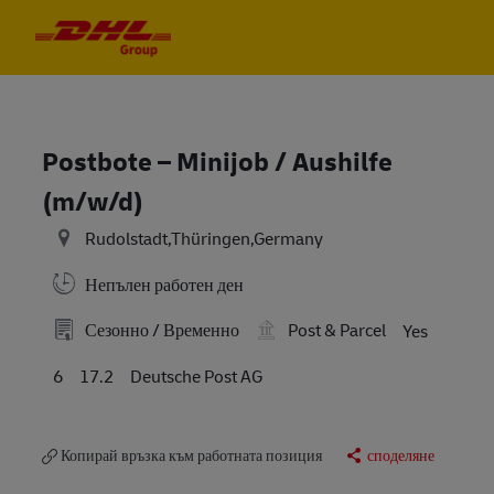
Skip to main content
Skip to main content
-
-
Postbote – Minijob / Aushilfe
(m/w/d)
Rudolstadt,Thüringen,Germany
Непълен работен ден
Сезонно / Временно
Post & Parcel
Yes
6
17.2
Deutsche Post AG
Копирай връзка към работната позиция
споделяне