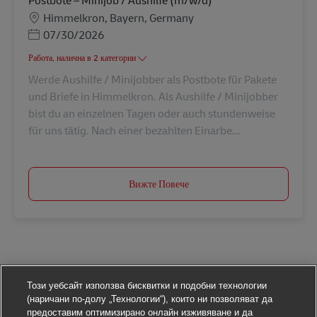
Postbote – Minijob / Aushilfe (m/w/d)
Местоположение
Himmelkron, Bayern, Germany
Posted Date
07/30/2026
Работа, налична в 2 категории
Werde Aushilfe / Minijobber als Postbote für Pakete
und Briefe in Himmelkron. Als Aushilfe / Minijobber
bist du an einzelnen Tagen oder auch stundenweise
für uns tätig. Nach einer bezahlten Einarbe...
Вижте Повече
Този уебсайт използва бисквитки и подобни технологии
(наричани по-долу „Технологии“), които ни позволяват да
предоставим оптимизирано онлайн изживяване и да