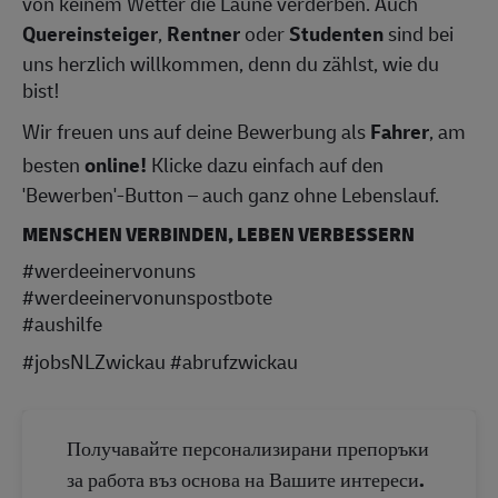
von keinem Wetter die Laune verderben. Auch
Quereinsteiger
,
Rentner
oder
Studenten
sind bei
uns herzlich willkommen, denn du zählst, wie du
bist!
Wir freuen uns auf deine Bewerbung als
Fahrer
, am
besten
online!
Klicke dazu einfach auf den
'Bewerben'-Button – auch ganz ohne Lebenslauf.
MENSCHEN VERBINDEN, LEBEN VERBESSERN
#werdeeinervonuns
#werdeeinervonunspostbote
#aushilfe
#jobsNLZwickau #abrufzwickau
Получавайте персонализирани препоръки
за работа въз основа на Вашите интереси.