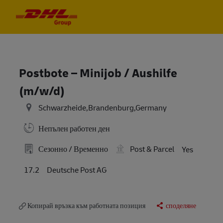
Skip to main content
Skip to main content
-
-
Postbote – Minijob / Aushilfe
(m/w/d)
Schwarzheide,Brandenburg,Germany
Непълен работен ден
Сезонно / Временно
Post & Parcel
Yes
17.2
Deutsche Post AG
Копирай връзка към работната позиция
споделяне