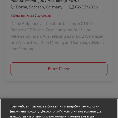
Postbote – Minijob / Aushilfe (m/w/d)
Местоположение
Posted Date
Borna, Sachsen, Germany
02/13/2026
Работа, налична в 2 категории
Deine Aufgaben als Postbote bei uns in 01819
Bahretal OT Borna. Zustellung von Brief- und
Paketsendungen. Auslieferung an max. 2 Werktagen
pro Woche (zwischen Montag und Samstag). Heben
von Sendung...
Вижте Повече
Този уебсайт използва бисквитки и подобни технологии
(наричани по-долу „Технологии“), които ни позволяват да
предоставим оптимизирано онлайн изживяване и да