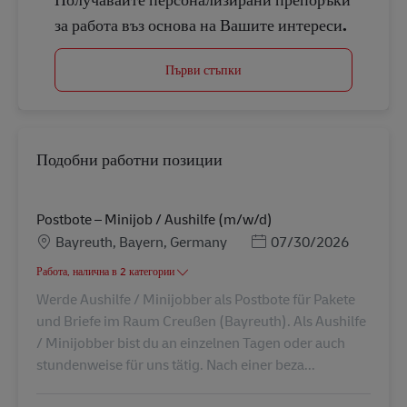
за работа въз основа на Вашите интереси.
Първи стъпки
Подобни работни позиции
Postbote – Minijob / Aushilfe (m/w/d)
Местоположение
Posted Date
Bayreuth, Bayern, Germany
07/30/2026
Работа, налична в 2 категории
Werde Aushilfe / Minijobber als Postbote für Pakete
und Briefe im Raum Creußen (Bayreuth). Als Aushilfe
/ Minijobber bist du an einzelnen Tagen oder auch
stundenweise für uns tätig. Nach einer beza...