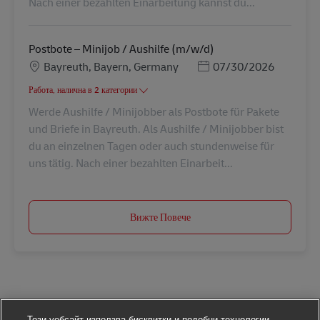
Nach einer bezahlten Einarbeitung kannst du...
Postbote – Minijob / Aushilfe (m/w/d)
Местоположение
Posted Date
Bayreuth, Bayern, Germany
07/30/2026
Работа, налична в 2 категории
Werde Aushilfe / Minijobber als Postbote für Pakete
und Briefe in Bayreuth. Als Aushilfe / Minijobber bist
du an einzelnen Tagen oder auch stundenweise für
uns tätig. Nach einer bezahlten Einarbeit...
Вижте Повече
Този уебсайт използва бисквитки и подобни технологии