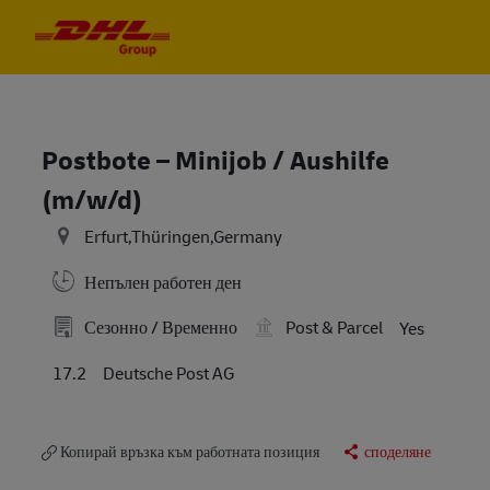
Skip to main content
Skip to main content
-
-
Postbote – Minijob / Aushilfe
(m/w/d)
Erfurt,Thüringen,Germany
Непълен работен ден
Сезонно / Временно
Post & Parcel
Yes
17.2
Deutsche Post AG
Копирай връзка към работната позиция
споделяне