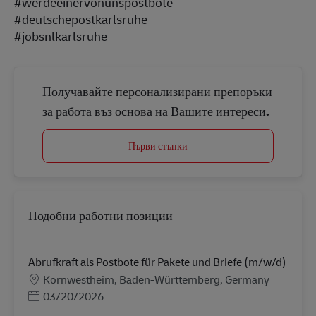
#werdeeinervonunspostbote
#deutschepostkarlsruhe
#jobsnlkarlsruhe
Получавайте персонализирани препоръки
за работа въз основа на Вашите интереси.
Първи стъпки
Подобни работни позиции
Abrufkraft als Postbote für Pakete und Briefe (m/w/d)
Местоположение
Kornwestheim, Baden-Württemberg, Germany
Posted Date
03/20/2026