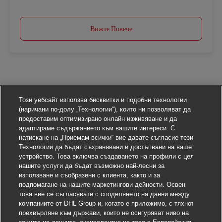
Вижте Повече
Този уебсайт използва бисквитки и подобни технологии
(наричани по-долу „Технологии“), които ни позволяват да
предоставим оптимизирано онлайн изживяване и да
адаптираме съдържанието към вашите интереси. С
натискане на „Приемам всички“ вие давате съгласие тези
Технологии да бъдат съхранявани и достъпвани на вашето
устройство. Това включва създаването на профили с цел
нашите услуги да бъдат възможно най-лесни за
използване и съобразени с клиента, както и за
подпомагане на нашите маркетингови дейности. Освен
това вие се съгласявате с споделянето на данни между
компаниите от DHL Group и, когато е приложимо, с тяхното
прехвърляне към държави, които не осигуряват ниво на