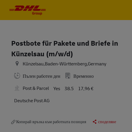
Skip to main content
Skip to main content
-
-
Postbote für Pakete und Briefe in
Künzelsau (m/w/d)
Künzelsau,Baden-Württemberg,Germany
Пълен работен ден
Временно
Post & Parcel
Yes
38.5
17,96 €
Deutsche Post AG
Копирай връзка към работната позиция
споделяне