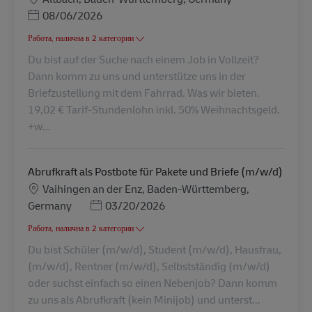
Posted Date
08/06/2026
Работа, налична в 2 категории
Du bist auf der Suche nach einem Job in Vollzeit?
Dann komm zu uns und unterstütze uns in der
Briefzustellung mit dem Fahrrad. Was wir bieten.
19,02 € Tarif-Stundenlohn inkl. 50% Weihnachtsgeld.
+w...
Abrufkraft als Postbote für Pakete und Briefe (m/w/d)
Местоположение
Vaihingen an der Enz, Baden-Württemberg,
Posted Date
Germany
03/20/2026
Работа, налична в 2 категории
Du bist Schüler (m/w/d), Student (m/w/d), Hausfrau,
(m/w/d), Rentner (m/w/d), Selbstständig (m/w/d)
oder suchst einfach so einen Nebenjob? Dann komm
zu uns als Abrufkraft (kein Minijob) und unterst...