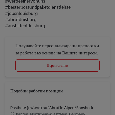
#werdeeinervonuns
#besterpostundpaketdienstleister
#jobsnlduisburg
#abrufduisburg
#aushilfenlduisburg
Получавайте персонализирани препоръки
за работа въз основа на Вашите интереси.
Първи стъпки
Подобни работни позиции
Postbote (m/w/d) auf Abruf in Alpen/Sonsbeck
Местоположение
Xanten, Nordrhein-Westfalen, Germany