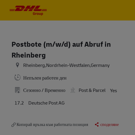
Skip to main content
Skip to main content
-
-
Postbote (m/w/d) auf Abruf in
Rheinberg
Rheinberg,Nordrhein-Westfalen,Germany
Непълен работен ден
Сезонно / Временно
Post & Parcel
Yes
17.2
Deutsche Post AG
Копирай връзка към работната позиция
споделяне