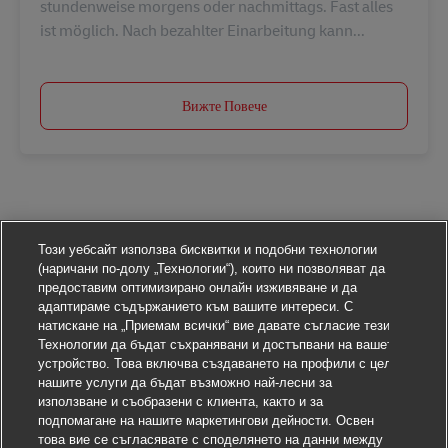
stundenweise morgens oder nachmittags. Fast alles
ist möglich. Nach bezahlter Einarbeitung kann...
Вижте Повече
Този уебсайт използва бисквитки и подобни технологии
(наричани по-долу „Технологии“), които ни позволяват да
предоставим оптимизирано онлайн изживяване и да
адаптираме съдържанието към вашите интереси. С
натискане на „Приемам всички“ вие давате съгласие тези
Технологии да бъдат съхранявани и достъпвани на вашето
устройство. Това включва създаването на профили с цел
нашите услуги да бъдат възможно най-лесни за
използване и съобразени с клиента, както и за
подпомагане на нашите маркетингови дейности. Освен
това вие се съгласявате с споделянето на данни между