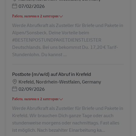
Posted Date
07/02/2026
Работа, налична в 2 категории
Werde Abrufkraft als Zusteller für Briefe und Pakete in
Alpen/Sonsbeck. Deine Vorteile beim
#BESTENPOSTUNDPAKETDIENSTLEISTER
Deutschlands. Bei uns bekommst Du. 17,20 € Tarif-
Stundenlohn. Du kannst ...
Postbote (m/w/d) auf Abruf in Krefeld
Местоположение
Krefeld, Nordrhein-Westfalen, Germany
Posted Date
02/09/2026
Работа, налична в 2 категории
Werde Abrufkraft als Zusteller für Briefe und Pakete in
Krefeld. Wir brauchen Dich ganze Tage oder auch
stundenweise morgens oder nachmittags. Fast alles
ist möglich. Nach bezahlter Einarbeitung ka...