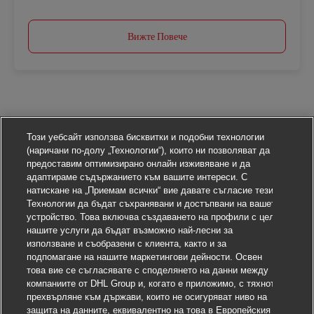
Вижте Повече
Този уебсайт използва бисквитки и подобни технологии
(наричани по-долу „Технологии“), които ни позволяват да
предоставим оптимизирано онлайн изживяване и да
адаптираме съдържанието към вашите интереси. С
натискане на „Приемам всички“ вие давате съгласие тези
Технологии да бъдат съхранявани и достъпвани на вашето
устройство. Това включва създаването на профили с цел
нашите услуги да бъдат възможно най-лесни за
използване и съобразени с клиента, както и за
подпомагане на нашите маркетингови дейности. Освен
това вие се съгласявате с споделянето на данни между
компаниите от DHL Group и, когато е приложимо, с тяхното
прехвърляне към държави, които не осигуряват ниво на
защита на данните, еквивалентно на това в Европейския