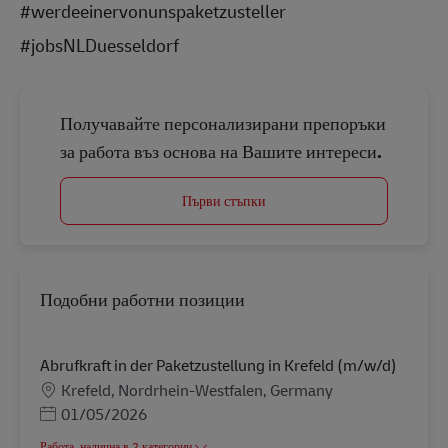
#werdeeinervonunspaketzusteller
#jobsNLDuesseldorf
Получавайте персонализирани препоръки
за работа въз основа на Вашите интереси.
Първи стъпки
Подобни работни позиции
Abrufkraft in der Paketzustellung in Krefeld (m/w/d)
Местоположение
Krefeld, Nordrhein-Westfalen, Germany
Posted Date
01/05/2026
Работа, налична в 2 категории