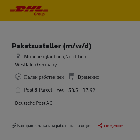
Skip to main content
Skip to main content
-
-
Paketzusteller (m/w/d)
Mönchengladbach,Nordrhein-
Westfalen,Germany
Пълен работен ден
Временно
Post & Parcel
Yes
38.5
17.92
Deutsche Post AG
Копирай връзка към работната позиция
споделяне