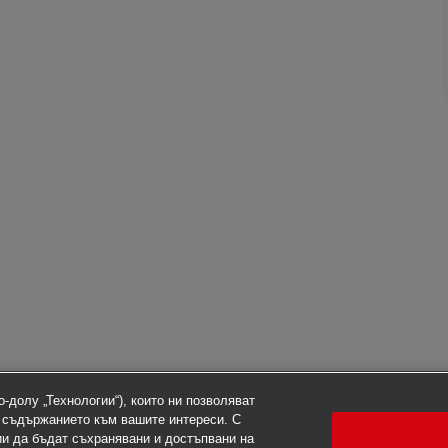
-долу „Технологии“), които ни позволяват
 съдържанието към вашите интереси. С
ии да бъдат съхранявани и достъпвани на