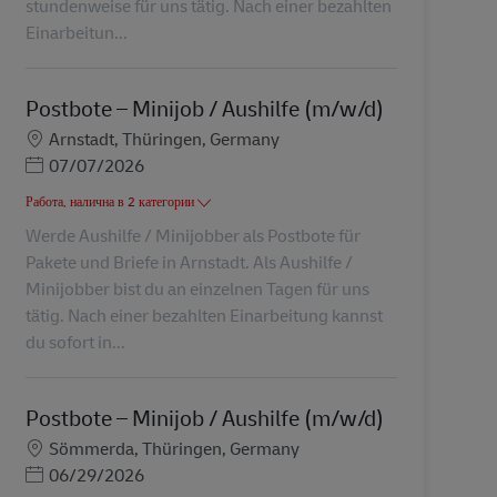
stundenweise für uns tätig. Nach einer bezahlten
Einarbeitun...
Postbote – Minijob / Aushilfe (m/w/d)
Местоположение
Arnstadt, Thüringen, Germany
Posted Date
07/07/2026
Работа, налична в 2 категории
Werde Aushilfe / Minijobber als Postbote für
Pakete und Briefe in Arnstadt. Als Aushilfe /
Minijobber bist du an einzelnen Tagen für uns
tätig. Nach einer bezahlten Einarbeitung kannst
du sofort in...
Postbote – Minijob / Aushilfe (m/w/d)
Местоположение
Sömmerda, Thüringen, Germany
Posted Date
06/29/2026