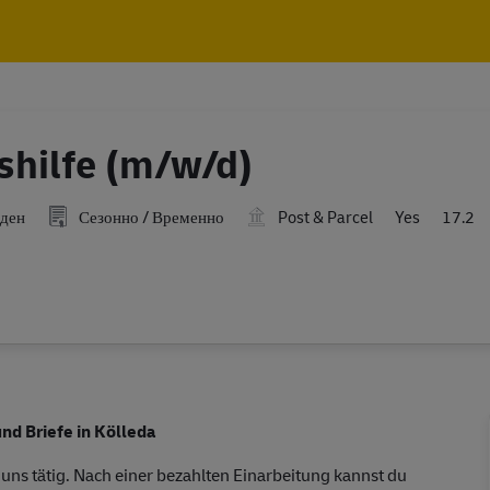
Skip to main content
Skip to main content
shilfe (m/w/d)
 ден
Сезонно / Временно
Post & Parcel
Yes
17.2
nd Briefe in Kölleda
 uns tätig. Nach einer bezahlten Einarbeitung kannst du