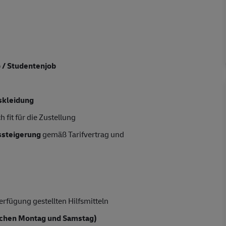
b / Studentenjob
skleidung
 fit für die Zustellung
tssteigerung
gemäß Tarifvertrag und
rfügung gestellten Hilfsmitteln
chen Montag und Samstag)