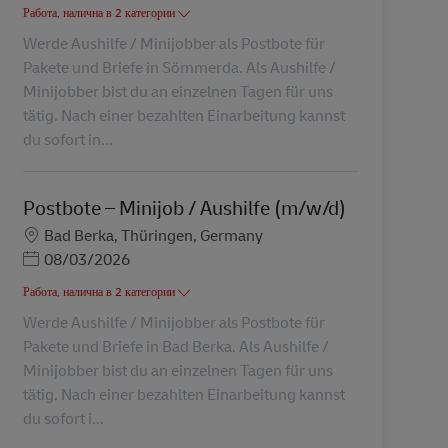
Работа, налична в 2 категории
Werde Aushilfe / Minijobber als Postbote für
Pakete und Briefe in Sömmerda. Als Aushilfe /
Minijobber bist du an einzelnen Tagen für uns
tätig. Nach einer bezahlten Einarbeitung kannst
du sofort in...
Postbote – Minijob / Aushilfe (m/w/d)
Местоположение
Bad Berka, Thüringen, Germany
Posted Date
08/03/2026
Работа, налична в 2 категории
Werde Aushilfe / Minijobber als Postbote für
Pakete und Briefe in Bad Berka. Als Aushilfe /
Minijobber bist du an einzelnen Tagen für uns
tätig. Nach einer bezahlten Einarbeitung kannst
du sofort i...