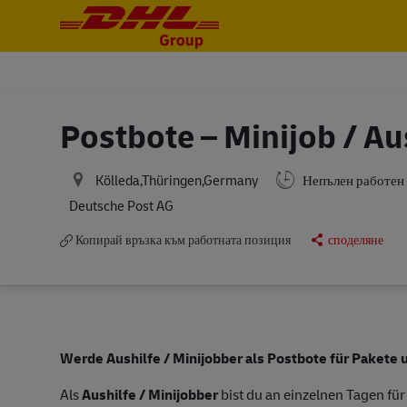
-
-
Postbote – Minijob / Au
Kölleda,Thüringen,Germany
Непълен работен
Deutsche Post AG
Копирай връзка към работната позиция
споделяне
Werde Aushilfe / Minijobber als Postbote für Pakete u
Als
Aushilfe / Minijobber
bist du an einzelnen Tagen für