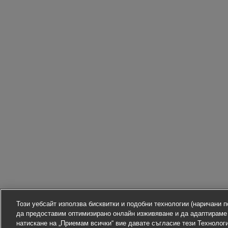
Този уебсайт използва бисквитки и подобни технологии (наричани по
да предоставим оптимизирано онлайн изживяване и да адаптираме
натискане на „Приемам всички“ вие давате съгласие тези Технолог