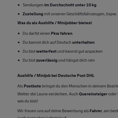
Sendungen
im Durchschnitt unter 10 kg
Zustellung
mit unseren Geschäftsfahrzeugen, bspw. 
Was du als Aushilfe / Minijobber bietest
Du darfst einen
Pkw fahren
Du kannst dich auf Deutsch
unterhalten
Du bist
wetterfest
und kannst gut anpacken
Du bist
zuverlässig
und hängst dich rein
Aushilfe / Minijob bei Deutsche Post DHL
Als
Postbote
bringst du den Menschen in deinem Bezirk
Wetter die Laune verderben. Auch
Quereinsteiger
oder
wie du bist!
Wir freuen uns auf deine Bewerbung als
Fahrer
, am bes
auch ganz ohne Lebenslauf.