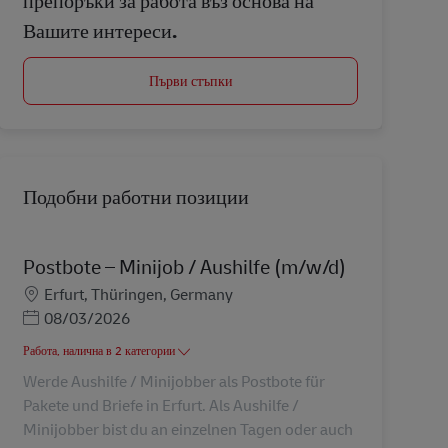
препоръки за работа въз основа на
Вашите интереси.
Първи стъпки
Подобни работни позиции
Postbote – Minijob / Aushilfe (m/w/d)
Местоположение
Erfurt, Thüringen, Germany
Posted Date
08/03/2026
Работа, налична в 2 категории
Werde Aushilfe / Minijobber als Postbote für
Pakete und Briefe in Erfurt. Als Aushilfe /
Minijobber bist du an einzelnen Tagen oder auch