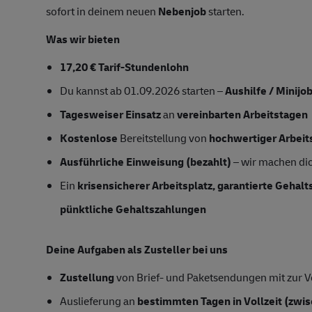
sofort in deinem neuen
Nebenjob
starten.
Was wir bieten
17,20 € Tarif-Stundenlohn
Du kannst ab 01.09.2026 starten –
Aushilfe / Minijo
Tagesweiser Einsatz
an
vereinbarten Arbeitstagen
Kostenlose
Bereitstellung von
hochwertiger Arbeit
Ausführliche Einweisung (bezahlt)
– wir machen dich
Ein
krisensicherer Arbeitsplatz, garantierte Gehal
pünktliche Gehaltszahlungen
Deine Aufgaben als Zusteller bei uns
Zustellung
von Brief- und Paketsendungen mit zur Ve
Auslieferung an
bestimmten Tagen in Vollzeit
(zwis