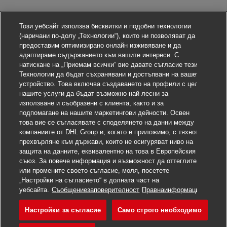
Този уебсайт използва бисквитки и подобни технологии
(наричани по-долу „Технологии“), които ни позволяват да
предоставим оптимизирано онлайн изживяване и да
адаптираме съдържанието към вашите интереси. С
натискане на „Приемам всички“ вие давате съгласие тези
Технологии да бъдат съхранявани и достъпвани на вашето
устройство. Това включва създаването на профили с цел
нашите услуги да бъдат възможно най-лесни за
използване и съобразени с клиента, както и за
подпомагане на нашите маркетингови дейности. Освен
това вие се съгласявате с споделянето на данни между
компаниите от DHL Group и, когато е приложимо, с тяхното
прехвърляне към държави, които не осигуряват ниво на
защита на данните, еквивалентно на това в Европейския
съюз. За повече информация и възможност да оттеглите
или промените своето съгласие, моля, посетете
„Настройки на съгласието“ в долната част на
уебсайта.
Съобщениезаповерителност
Правнаинформация
Настройки за съгласие
Само строго необходимо
Кандидатствайте сега