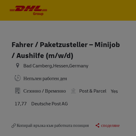
Skip to main content
Skip to main content
-
-
Fahrer / Paketzusteller – Minijob
/ Aushilfe (m/w/d)
Bad Camberg,Hessen,Germany
Непълен работен ден
Сезонно / Временно
Post & Parcel
Yes
17,77
Deutsche Post AG
Копирай връзка към работната позиция
споделяне