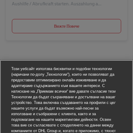
Aushilfe / Abrufkraft starten. Auszahlung a...
Вижте Повече
Този уебсайт използва бисквитки и подобни технологии
(наричани по-долу „Технологии“), които ни позволяват да
предоставим оптимизирано онлайн изживяване и да
адаптираме съдържанието към вашите интереси. С
натискане на „Приемам всички“ вие давате съгласие тези
Технологии да бъдат съхранявани и достъпвани на вашето
устройство. Това включва създаването на профили с цел
нашите услуги да бъдат възможно най-лесни за
използване и съобразени с клиента, както и за
подпомагане на нашите маркетингови дейности. Освен
това вие се съгласявате с споделянето на данни между
компаниите от DHL Group и, когато е приложимо, с тяхното