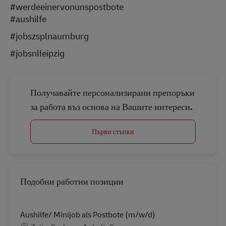
#werdeeinervonunspostbote
#aushilfe
#jobszsplnaumburg
#jobsnlleipzig
Получавайте персонализирани препоръки
за работа въз основа на Вашите интереси.
Първи стъпки
Подобни работни позиции
Aushilfe/ Minijob als Postbote (m/w/d)