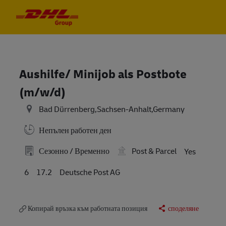
Skip to main content
Skip to main content
-
-
Aushilfe/ Minijob als Postbote
(m/w/d)
Bad Dürrenberg,Sachsen-Anhalt,Germany
Непълен работен ден
Сезонно / Временно
Post & Parcel
Yes
6
17.2
Deutsche Post AG
Копирай връзка към работната позиция
споделяне