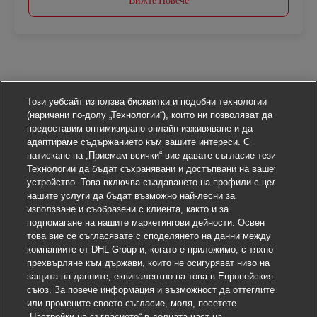
Този уебсайт използва бисквитки и подобни технологии
(наричани по-долу „Технологии“), които ни позволяват да
предоставим оптимизирано онлайн изживяване и да
адаптираме съдържанието към вашите интереси. С
натискане на „Приемам всички“ вие давате съгласие тези
Технологии да бъдат съхранявани и достъпвани на вашето
устройство. Това включва създаването на профили с цел
нашите услуги да бъдат възможно най-лесни за
използване и съобразени с клиента, както и за
подпомагане на нашите маркетингови дейности. Освен
това вие се съгласявате с споделянето на данни между
компаниите от DHL Group и, когато е приложимо, с тяхното
прехвърляне към държави, които не осигуряват ниво на
защита на данните, еквивалентно на това в Европейския
съюз. За повече информация и възможност да оттеглите
или промените своето съгласие, моля, посетете
„Настройки на съгласието“ в долната част на