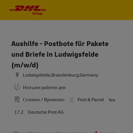
Skip to main content
Skip to main content
-
-
Aushilfe - Postbote für Pakete
und Briefe in Ludwigsfelde
(m/w/d)
Ludwigsfelde,Brandenburg,Germany
Непълен работен ден
Сезонно / Временно
Post & Parcel
Yes
17.2
Deutsche Post AG