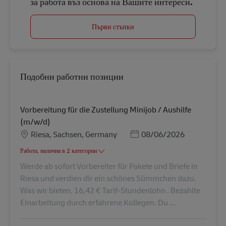
за работа въз основа на Вашите интереси.
Първи стъпки
Подобни работни позиции
Vorbereitung für die Zustellung Minijob / Aushilfe
(m/w/d)
Местоположение
Posted Date
Riesa, Sachsen, Germany
08/06/2026
Работа, налична в 2 категории
Werde ab sofort Vorbereiter für Pakete und Briefe in
Riesa und verdien dir ein schönes Sümmchen dazu.
Was wir bieten. 16,42 € Tarif-Stundenlohn . Bezahlte
Einarbeitung durch erfahrene Kollegen. Du ...