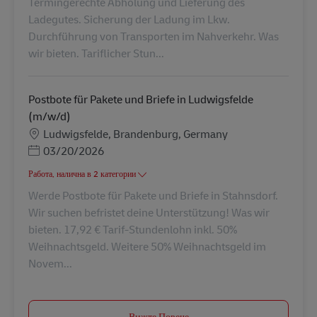
Termingerechte Abholung und Lieferung des
Ladegutes. Sicherung der Ladung im Lkw.
Durchführung von Transporten im Nahverkehr. Was
wir bieten. Tariflicher Stun...
Postbote für Pakete und Briefe in Ludwigsfelde
(m/w/d)
Местоположение
Ludwigsfelde, Brandenburg, Germany
Posted Date
03/20/2026
Работа, налична в 2 категории
Werde Postbote für Pakete und Briefe in Stahnsdorf.
Wir suchen befristet deine Unterstützung! Was wir
bieten. 17,92 € Tarif-Stundenlohn inkl. 50%
Weihnachtsgeld. Weitere 50% Weihnachtsgeld im
Novem...
Вижте Повече