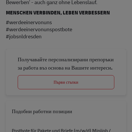
Bewerben' - auch ganz ohne Lebenslauf.
MENSCHEN VERBINDEN, LEBEN VERBESSERN
#werdeeinervonuns
#werdeeinervonunspostbote
#jobsnldresden
Получавайте персонализирани препоръки
за работа въз основа на Вашите интереси.
Първи стъпки
Подобни работни позиции
Postbote für Pakete und Briefe (m/w/d) Minijob /