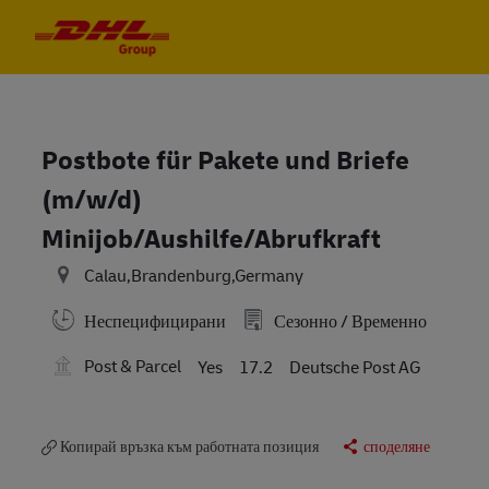
Skip to main content
Skip to main content
-
-
Postbote für Pakete und Briefe
(m/w/d)
Minijob/Aushilfe/Abrufkraft
Calau,Brandenburg,Germany
Неспецифицирани
Сезонно / Временно
Post & Parcel
Yes
17.2
Deutsche Post AG
Копирай връзка към работната позиция
споделяне