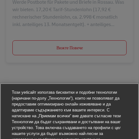
Werde Postbote für Pakete und Briefe in Rossau. Was
wir bieten. 17,20 € Tarif-Stundenlohn (17,92 €
rechnerischer Stundenlohn, ca. 2.998 € monatlich
inkl. anteiliges 13. Monatsentgelt). + anteiliges...
Вижте Повече
Този уебсайт използва бисквитки и подобни технологии
(наричани по-долу „Технологии“), които ни позволяват да
предоставим оптимизирано онлайн изживяване и да
адаптираме съдържанието към вашите интереси. С
натискане на „Приемам всички“ вие давате съгласие тези
Технологии да бъдат съхранявани и достъпвани на вашето
устройство. Това включва създаването на профили с цел
нашите услуги да бъдат възможно най-лесни за