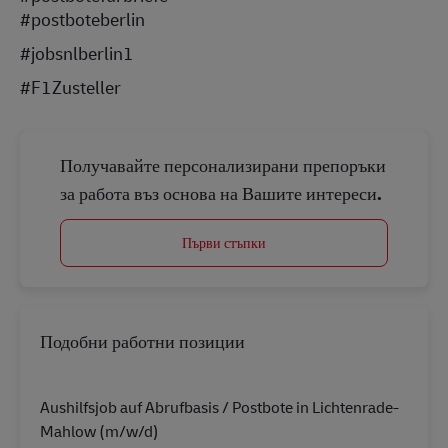
#postboteberlin
#jobsnlberlin1
#F1Zusteller
Получавайте персонализирани препоръки
за работа въз основа на Вашите интереси.
Първи стъпки
Подобни работни позиции
Aushilfsjob auf Abrufbasis / Postbote in Lichtenrade-
Mahlow (m/w/d)