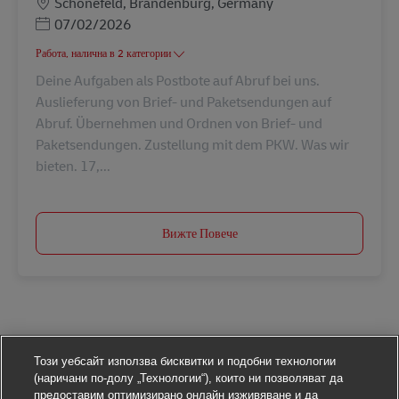
Местоположение
Schönefeld, Brandenburg, Germany
Posted Date
07/02/2026
Работа, налична в 2 категории
Deine Aufgaben als Postbote auf Abruf bei uns.
Auslieferung von Brief- und Paketsendungen auf
Abruf. Übernehmen und Ordnen von Brief- und
Paketsendungen. Zustellung mit dem PKW. Was wir
bieten. 17,...
Вижте Повече
Този уебсайт използва бисквитки и подобни технологии
(наричани по-долу „Технологии“), които ни позволяват да
предоставим оптимизирано онлайн изживяване и да