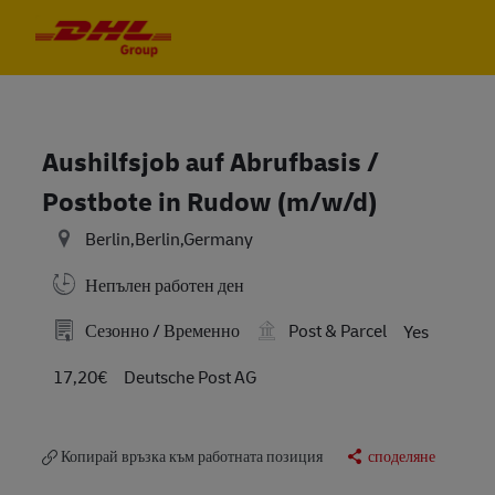
Skip to main content
Skip to main content
-
-
Aushilfsjob auf Abrufbasis /
Postbote in Rudow (m/w/d)
Berlin,Berlin,Germany
Непълен работен ден
Сезонно / Временно
Post & Parcel
Yes
17,20€
Deutsche Post AG
Копирай връзка към работната позиция
споделяне