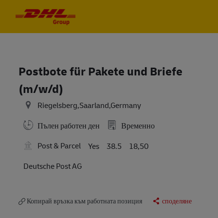
Skip to main content
Skip to main content
-
-
Postbote für Pakete und Briefe
(m/w/d)
Riegelsberg,Saarland,Germany
Пълен работен ден
Временно
Post & Parcel
Yes
38.5
18,50
Deutsche Post AG
Копирай връзка към работната позиция
споделяне