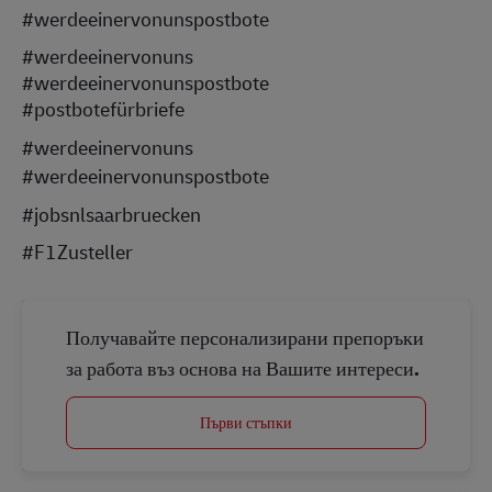
#werdeeinervonunspostbote
#werdeeinervonuns
#werdeeinervonunspostbote
#postbotefürbriefe
#werdeeinervonuns
#werdeeinervonunspostbote
#jobsnlsaarbruecken
#F1Zusteller
Получавайте персонализирани препоръки
за работа въз основа на Вашите интереси.
Първи стъпки