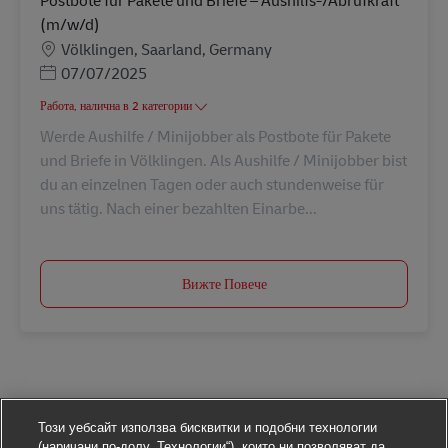
Postbote für Pakete und Briefe – Aushilfs-/Abrufkraft
(m/w/d)
Местоположение
Völklingen, Saarland, Germany
Posted Date
07/07/2025
Работа, налична в 2 категории
Werde Aushilfe / Minijobber als Postbote für Pakete
und Briefe in Völklingen. Als Aushilfe / Minijobber bist
du an einzelnen Tagen oder auch stundenweise für
uns tätig. Nach einer bezahlten Einarbe...
Вижте Повече
Този уебсайт използва бисквитки и подобни технологии
(наричани по-долу „Технологии“), които ни позволяват да