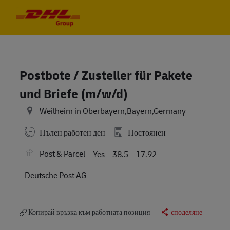
Skip to main content
Skip to main content
-
-
Postbote / Zusteller für Pakete
und Briefe (m/w/d)
Weilheim in Oberbayern,Bayern,Germany
Пълен работен ден
Постоянен
Post & Parcel
Yes
38.5
17.92
Deutsche Post AG
Копирай връзка към работната позиция
споделяне