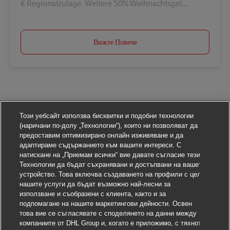
€ Regionalzulage. Weitere 50% Weihnachtsgel...
Вижте Повече
Този уебсайт използва бисквитки и подобни технологии
(наричани по-долу „Технологии“), които ни позволяват да
предоставим оптимизирано онлайн изживяване и да
адаптираме съдържанието към вашите интереси. С
натискане на „Приемам всички“ вие давате съгласие тези
Технологии да бъдат съхранявани и достъпвани на вашето
устройство. Това включва създаването на профили с цел
нашите услуги да бъдат възможно най-лесни за
използване и съобразени с клиента, както и за
подпомагане на нашите маркетингови дейности. Освен
това вие се съгласявате с споделянето на данни между
компаниите от DHL Group и, когато е приложимо, с тяхното