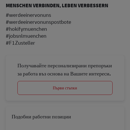
MENSCHEN VERBINDEN, LEBEN VERBESSERN
#werdeeinervonuns
#werdeeinervonunspostbote
#hokifymuenchen
#jobsnlmuenchen
#F1Zusteller
Получавайте персонализирани препоръки
за работа въз основа на Вашите интереси.
Първи стъпки
Подобни работни позиции