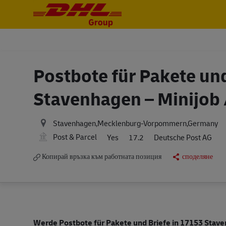
-
-
Postbote für Pakete und
Stavenhagen – Minijob 
Stavenhagen,Mecklenburg-Vorpommern,Germany
Post & Parcel
Yes
17.2
Deutsche Post AG
Копирай връзка към работната позиция
споделяне
Werde Postbote für Pakete und Briefe in 17153 Stave