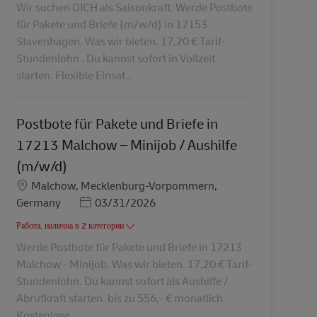
Wir suchen DICH als Saisonkraft. Werde Postbote
für Pakete und Briefe (m/w/d) in 17153
Stavenhagen. Was wir bieten. 17,20 € Tarif-
Stundenlohn . Du kannst sofort in Vollzeit
starten. Flexible Einsat...
Postbote für Pakete und Briefe in
17213 Malchow – Minijob / Aushilfe
(m/w/d)
Местоположение
Malchow, Mecklenburg-Vorpommern,
Posted Date
Germany
03/31/2026
Работа, налична в 2 категории
Werde Postbote für Pakete und Briefe in 17213
Malchow - Minijob. Was wir bieten. 17,20 € Tarif-
Stundenlohn. Du kannst sofort als Aushilfe /
Abrufkraft starten. bis zu 556,- € monatlich.
Kostenlose ...