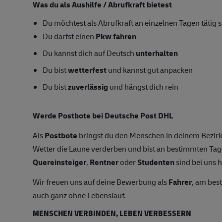
Was du als Aushilfe / Abrufkraft bietest
Du möchtest als Abrufkraft an einzelnen Tagen tätig s
Du darfst einen
Pkw fahren
Du kannst dich auf Deutsch
unterhalten
Du bist
wetterfest
und kannst gut anpacken
Du bist
zuverlässig
und hängst dich rein
Werde Postbote bei Deutsche Post DHL
Als
Postbote
bringst du den Menschen in deinem Bezirk
Wetter die Laune verderben und bist an bestimmten T
Quereinsteiger
,
Rentner
oder
Studenten
sind bei uns h
Wir freuen uns auf deine Bewerbung als
Fahrer
, am bes
auch ganz ohne Lebenslauf.
MENSCHEN VERBINDEN, LEBEN VERBESSERN