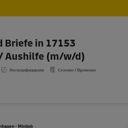
Skip to main content
Skip to main content
 Briefe in 17153
/ Aushilfe (m/w/d)
Неспецифицирани
Сезонно / Временно
nhagen - Minijob