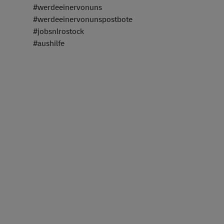
#werdeeinervonuns
#werdeeinervonunspostbote
#jobsnlrostock
#aushilfe