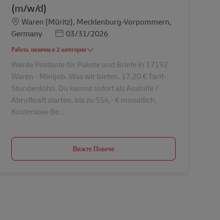
(m/w/d)
Местоположение
Waren (Müritz), Mecklenburg-Vorpommern,
Posted Date
Germany
03/31/2026
Работа, налична в 2 категории
Werde Postbote für Pakete und Briefe in 17192
Waren - Minijob. Was wir bieten. 17,20 € Tarif-
Stundenlohn. Du kannst sofort als Aushilfe /
Abrufkraft starten. bis zu 556,- € monatlich.
Kostenlose Be...
Вижте Повече