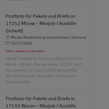
Postbote für Pakete und Briefe in
17252 Mirow – Minijob / Aushilfe
(m/w/d)
Местоположение
Mirow, Mecklenburg-Vorpommern, Germany
Posted Date
03/27/2026
Работа, налична в 2 категории
Werde Postbote für Pakete und Briefe in 17252
Mirow - Minijob. Was wir bieten. 17,20 € Tarif-
Stundenlohn. Du kannst sofort als Aushilfe /
Abrufkraft starten. bis zu 556,- € monatlich.
Kostenlose Be...
Postbote für Pakete und Briefe in
17192 Waren – Minijob / Aushilfe