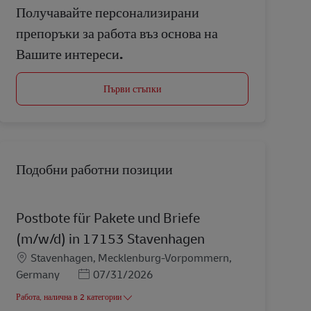
Получавайте персонализирани
препоръки за работа въз основа на
Вашите интереси.
Първи стъпки
Подобни работни позиции
Postbote für Pakete und Briefe
(m/w/d) in 17153 Stavenhagen
Местоположение
Stavenhagen, Mecklenburg-Vorpommern,
Posted Date
Germany
07/31/2026
Работа, налична в 2 категории