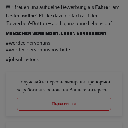
Wir freuen uns auf deine Bewerbung als
Fahrer
, am
besten
online!
Klicke dazu einfach auf den
'Bewerben'-Button – auch ganz ohne Lebenslauf.
MENSCHEN VERBINDEN, LEBEN VERBESSERN
#werdeeinervonuns
#werdeeinervonunspostbote
#jobsnlrostock
Получавайте персонализирани препоръки
за работа въз основа на Вашите интереси.
Първи стъпки