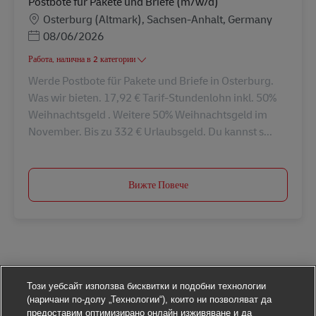
Postbote für Pakete und Briefe (m/w/d)
Местоположение
Osterburg (Altmark), Sachsen-Anhalt, Germany
Posted Date
08/06/2026
Работа, налична в 2 категории
Werde Postbote für Pakete und Briefe in Osterburg.
Was wir bieten. 17,92 € Tarif-Stundenlohn inkl. 50%
Weihnachtsgeld . Weitere 50% Weihnachtsgeld im
November. Bis zu 332 € Urlaubsgeld. Du kannst s...
Вижте Повече
Този уебсайт използва бисквитки и подобни технологии
(наричани по-долу „Технологии“), които ни позволяват да
предоставим оптимизирано онлайн изживяване и да