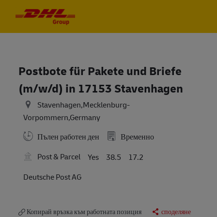
Skip to main content
Skip to main content
-
-
Postbote für Pakete und Briefe
(m/w/d) in 17153 Stavenhagen
Stavenhagen,Mecklenburg-
Vorpommern,Germany
Пълен работен ден
Временно
Post & Parcel
Yes
38.5
17.2
Deutsche Post AG
Копирай връзка към работната позиция
споделяне