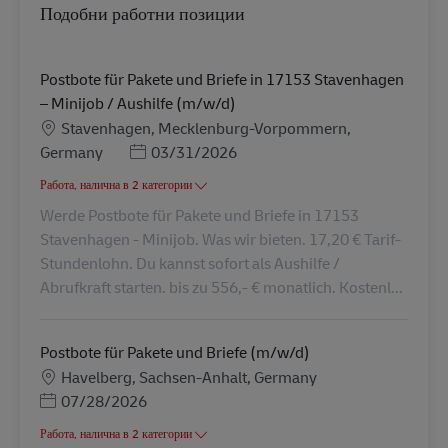
Подобни работни позиции
Postbote für Pakete und Briefe in 17153 Stavenhagen
– Minijob / Aushilfe (m/w/d)
Местоположение
Stavenhagen, Mecklenburg-Vorpommern,
Posted Date
Germany
03/31/2026
Работа, налична в 2 категории
Werde Postbote für Pakete und Briefe in 17153
Stavenhagen - Minijob. Was wir bieten. 17,20 € Tarif-
Stundenlohn. Du kannst sofort als Aushilfe /
Abrufkraft starten. bis zu 556,- € monatlich. Kostenl...
Postbote für Pakete und Briefe (m/w/d)
Местоположение
Havelberg, Sachsen-Anhalt, Germany
Posted Date
07/28/2026
Работа, налична в 2 категории