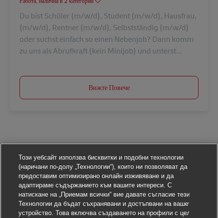
Работа, налична в 2 категории
Du bist Schüler (m/w/d), Student (m/w/d), Hausfrau,
(m/w/d), Rentner (m/w/d), Selbstständig (m/w/d)
oder suchst einfach so einen Nebenjob? Dann komm
zu uns als Abrufkraft (kein Minijob) und unterst...
Вижте Повече
Този уебсайт използва бисквитки и подобни технологии
(наричани по-долу „Технологии“), които ни позволяват да
предоставим оптимизирано онлайн изживяване и да
адаптираме съдържанието към вашите интереси. С
натискане на „Приемам всички“ вие давате съгласие тези
Технологии да бъдат съхранявани и достъпвани на вашето
устройство. Това включва създаването на профили с цел