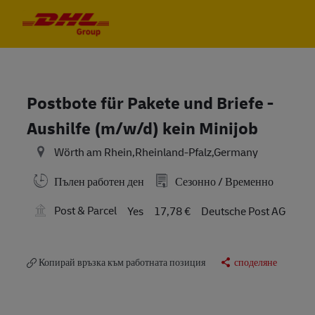
Skip to main content
Skip to main content
-
-
Postbote für Pakete und Briefe -
Aushilfe (m/w/d) kein Minijob
Wörth am Rhein,Rheinland-Pfalz,Germany
Пълен работен ден
Сезонно / Временно
Post & Parcel
Yes
17,78 €
Deutsche Post AG
Копирай връзка към работната позиция
споделяне