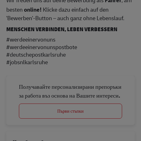
Wir freuen uns auf deine Bewerbung als
Fahrer
, am
besten
online!
Klicke dazu einfach auf den
'Bewerben'-Button – auch ganz ohne Lebenslauf.
MENSCHEN VERBINDEN, LEBEN VERBESSERN
#werdeeinervonuns
#werdeeinervonunspostbote
#deutschepostkarlsruhe
#jobsnlkarlsruhe
Получавайте персонализирани препоръки
за работа въз основа на Вашите интереси.
Първи стъпки