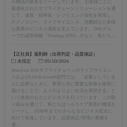
ル物流の変革をリードしています。 お客様ごとに
最適化されたサプライチェーンソリューションを通
じて、成長・効率化・レジリエンス強化を実現し、
テクノロジー、ライフサイエンス、消費財など多様
な業界のビジネス成長を支えています。 DHLグル
ープの成長戦略「Strategy 2030」のもと、私たち...
【正社員】薬剤師（出荷判定・品質保証）
类别
Posted Date
未指定
05/10/2026
About us. DHLサプライチェーンのライフサイエン
スおよびLSH & Growth部門では、「必要としている
人に必要なときに、希望と共に重要な医療を確実に
届けることで、人々のよりよい生活を実現する」と
いう使命のもとにビジネスを行っています。この取
り組みを通じて、私たちはヘルスケア業界の物流を
リードし、2030年までのさらなるビジネス拡大に
向けて前進しています。品質保証/管理の業務を
通...